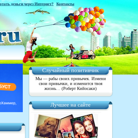
отать деньги через Интернет?
|
Контакты
Случайный позитивчик
Мы — рабы своих привычек. Измени
свои привычки, и изменится твоя
жизнь… (Роберт Кийосаки)
Лучшее на сайте