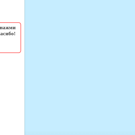
 нажми
асибо!