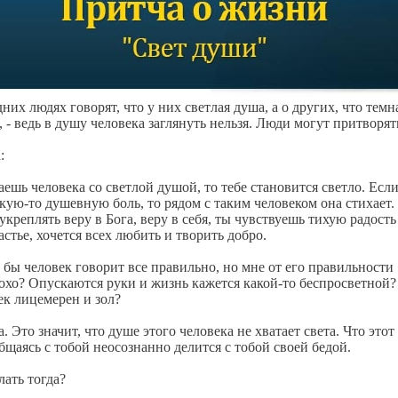
них людях говорят, что у них светлая душа, а о других, что темна
, - ведь в душу человека заглянуть нельзя. Люди могут притворят
а:
чаешь человека со светлой душой, то тебе становится светло. Есл
кую-то душевную боль, то рядом с таким человеком она стихает.
укреплять веру в Бога, веру в себя, ты чувствуешь тихую радость
астье, хочется всех любить и творить добро.
е бы человек говорит все правильно, но мне от его правильности
охо? Опускаются руки и жизнь кажется какой-то беспросветной?
век лицемерен и зол?
а. Это значит, что душе этого человека не хватает света. Что этот
общаясь с тобой неосознанно делится с тобой своей бедой.
лать тогда?