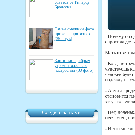
советов от Ричарда
Брэнсона
Самые смешные фото
приколы про кошек
- Почему об од
(35 штук)
спросила дочь
Мать ответил
Картинки с добрым
- Когда встре
утром и хорошего
чувствуешь ка
настроения (30 фото)
человек будет 
надежду на сч
- А если врод
становится пл
это, что чело
Следите за нами
- Нет, доченьк
несчастен, и 
- И что мне де