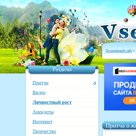
Позитивный сайт
»
Разделы
Притчи
Видео
Личностный рост
Анекдоты
Интернет
Притча о ж
Творчество