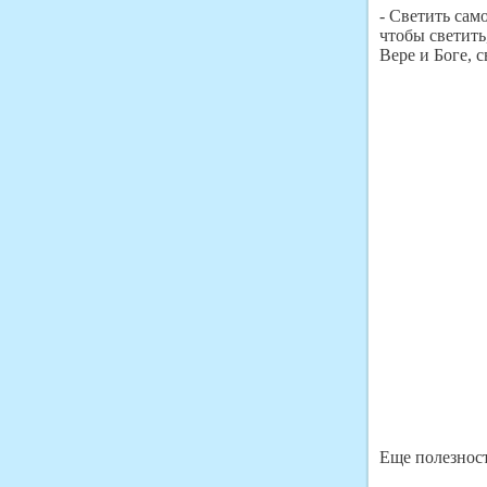
- Светить сам
чтобы светить,
Вере и Боге, 
Еще полезност