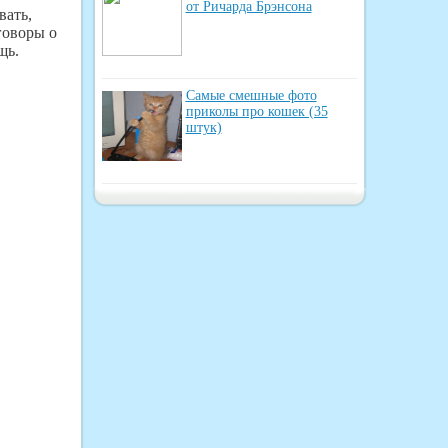
от Ричарда Брэнсона
вать,
зговоры о
щь.
Самые смешные фото
приколы про кошек (35
штук)