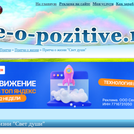
На главную
|
Реклама на сайте
|
Мои услуги
|
Как зараб
Притчи
»
Притчи о жизни
» Притча о жизни "Свет души"
изни "Свет души"