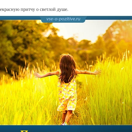
екрасную притчу о светлой душе.