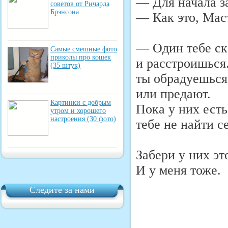
— Для начала за
советов от Ричарда
Брэнсона
— Как это, Мас
— Один тебе ск
Самые смешные фото
приколы про кошек
и расстроишься.
(35 штук)
ты обрадуешься.
или предают.
Картинки с добрым
Пока у них есть
утром и хорошего
настроения (30 фото)
тебе не найти с
Забери у них эт
И у меня тоже.
Следите за нами