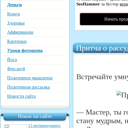
SeoHammer
за бустер
верн
Деньги
Книги
Начать про
Здоровье
Аффирмации
Картинки
Притча о рассу
Уроки фотошопа
Йога
Фен-шуй
Встречайте умну
Позитивное мышление
Позитивная рассылка
Новости сайта
— Мастер, ты го
Новое на сайте
стану мудрым, н
13 мотивирующих