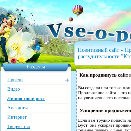
Позитивный сайт
»
Пр
рассудительности "Кто
Разделы
Как продвинуть сайт 
Притчи
Вы создали или только план
Видео
Продвижение сайта – это н
на увеличение его посещае
Личностный рост
Анекдоты
Ускорение продвижен
Интернет
Если вам трудно попасть н
Буст
, она ускоряет продви
Творчество
течение первых 7 дней. Есл