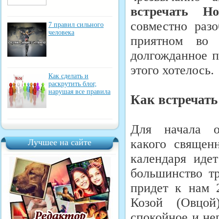
встречать 
совместно разо
7 правил сильного
человека
приятном во 
долгожданное п
этого хотелось.
Как сделать и
раскрутить блог,
нарушая все правила
Как встречать
Для начала о
какого священ
Лучшее на сайте
календаря иде
большинство т
придет к нам 
Козой (Овцой
спокойное и не