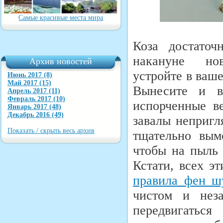
Самые красивые места мира
Коза достаточ
накануне нов
Архив новостей
устройте в ваш
Июнь 2017 (8)
Май 2017 (15)
Вынесите и в
Апрель 2017 (11)
Февраль 2017 (10)
испорченные в
Январь 2017 (48)
Декабрь 2016 (49)
завалы непригл
Показать / скрыть весь архив
тщательно вым
чтобы на пыль
Кстати, всех э
правила фен ш
чистом и нез
передвигатьс