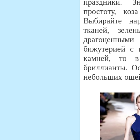
праздники. Зн
простоту, коз
Выбирайте на
тканей, зелен
драгоценными
бижутерией с 
камней, то в
бриллианты. О
небольших ошей