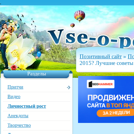
.
Позитивный сайт
»
По
2015? Лучшие советы 
Разделы
Притчи
Видео
Личностный рост
Анекдоты
Творчество