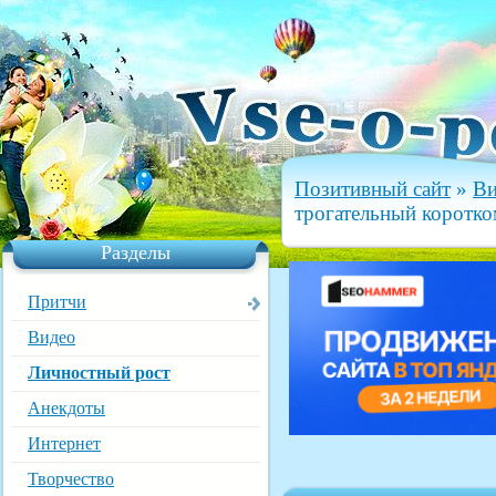
Позитивный сайт
»
Ви
трогательный коротко
Разделы
Притчи
Видео
Личностный рост
Анекдоты
Интернет
Творчество