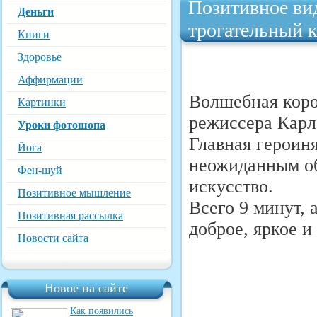
Позитивное ви
Деньги
трогательный 
Книги
Здоровье
Аффирмации
Волшебная коро
Картинки
режиссера Карл
Уроки фотошопа
Главная героин
Йога
неожиданным об
Фен-шуй
искусство.
Позитивное мышление
Всего 9 минут, 
Позитивная рассылка
доброе, яркое и
Новости сайта
Новое на сайте
Как появились