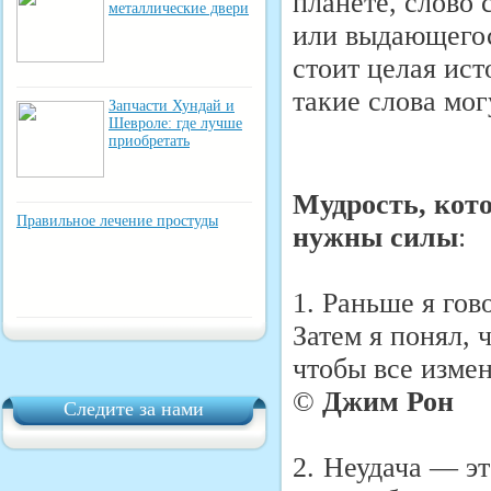
планете, слово
металлические двери
или выдающегос
стоит целая ист
такие слова мог
Запчасти Хундай и
Шевроле: где лучше
приобретать
Мудрость, кот
Правильное лечение простуды
нужны силы
:
1. Раньше я гов
Затем я понял, 
чтобы все изме
©
Джим Рон
Следите за нами
2.
Неудача — эт