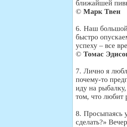
ближайшей пивн
©
Марк Твен
6.
Наш большой 
быстро опускае
успеху – все вр
©
Томас Эдисо
7.
Лично я любл
почему-то предп
иду на рыбалку,
том, что любит
8.
Просыпаясь у
сделать?» Вечер