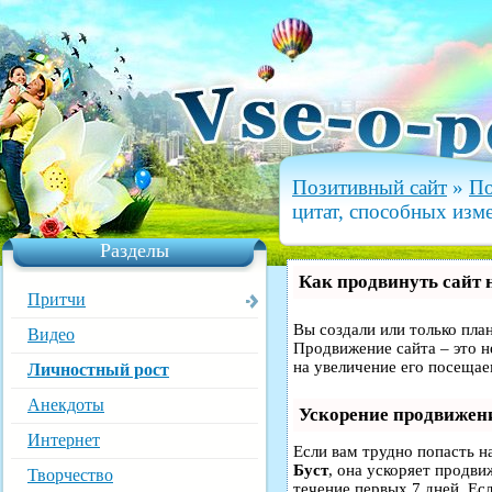
Позитивный сайт
»
По
цитат, способных изм
Разделы
Как продвинуть сайт 
Притчи
Вы создали или только план
Видео
Продвижение сайта – это н
на увеличение его посещае
Личностный рост
Анекдоты
Ускорение продвижен
Интернет
Если вам трудно попасть н
Буст
, она ускоряет продви
Творчество
течение первых 7 дней. Есл