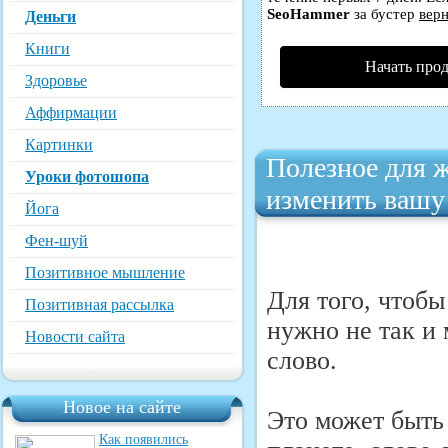
SeoHammer
за бустер
верн
Деньги
Книги
Начать про
Здоровье
Аффирмации
Картинки
Полезное для ж
Уроки фотошопа
изменить вашу
Йога
Фен-шуй
Позитивное мышление
Для того, чтобы
Позитивная рассылка
нужно не так и
Новости сайта
слово.
Новое на сайте
Это может быть
Как появились