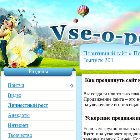
Позитивный сайт
»
По
Выпуск 201
Разделы
Как продвинуть сайт 
Притчи
Вы создали или только план
Видео
Продвижение сайта – это н
на увеличение его посещае
Личностный рост
Анекдоты
Ускорение продвижен
Интернет
Если вам трудно попасть н
Буст
, она ускоряет продви
Творчество
течение первых 7 дней. Есл