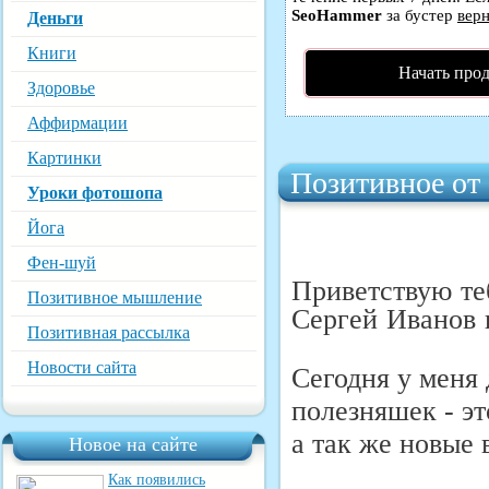
SeoHammer
за бустер
верн
Деньги
Книги
Начать про
Здоровье
Аффирмации
Картинки
Позитивное от
Уроки фотошопа
Йога
Фен-шуй
Приветствую те
Позитивное мышление
Сергей Иванов и
Позитивная рассылка
Новости сайта
Сегодня у меня
полезняшек - эт
а так же новые
Новое на сайте
Как появились