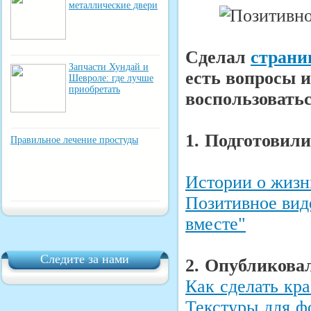
металлические двери
Cделал
страни
Запчасти Хундай и
есть вопросы и
Шевроле: где лучше
приобретать
воспользоватьс
1. Подготовили
Правильное лечение простуды
Истории о жизн
Позитивное вид
вместе"
Следите за нами
2. Опубликова
Как сделать кр
Текстуры для 