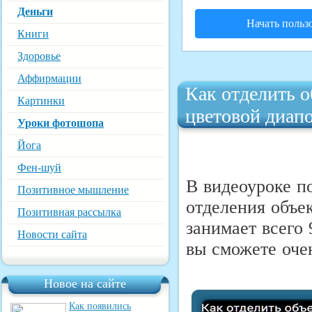
Деньги
Начать польз
Книги
Здоровье
Аффирмации
Как отделить 
Картинки
цветовой диап
Уроки фотошопа
Йога
Фен-шуй
В видеоуроке п
Позитивное мышление
отделения объе
Позитивная рассылка
занимает всего 
Новости сайта
вы
сможете оче
Новое на сайте
Как появились