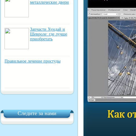
металлические двери
Запчасти Хундай и
Шевроле: где лучше
приобретать
Правильное лечение простуды
Следите за нами