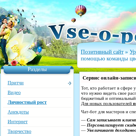
Позитивный сайт
»
Ур
помощью команды цве
Разделы
Сервис онлайн-записи
Притчи
Тот, кто работает в сфере 
Видео
что нужно видеть свое рас
бюджетный и оптимальный
Личностный рост
Для новых пользователей
п
Анекдоты
Чат-бот для мастеров и сп
—
Сам записывает клиент
Интернет
—
Персонализирует скидк
—
Увеличивает доходимо
Творчество