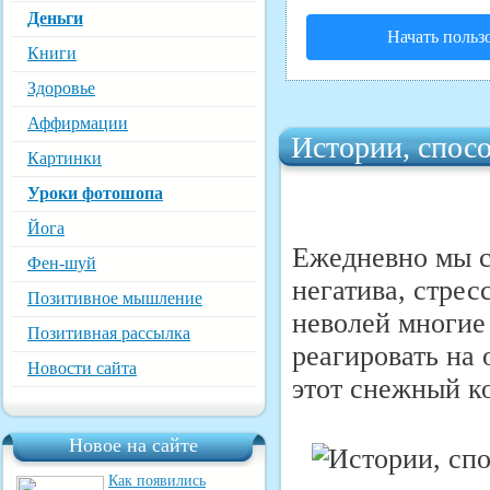
Деньги
Начать польз
Книги
Здоровье
Аффирмации
Истории, спосо
Картинки
Уроки фотошопа
Йога
Ежедневно мы с
Фен-шуй
негатива, стрес
Позитивное мышление
неволей многие
Позитивная рассылка
реагировать на 
Новости сайта
этот снежный ко
Новое на сайте
Как появились