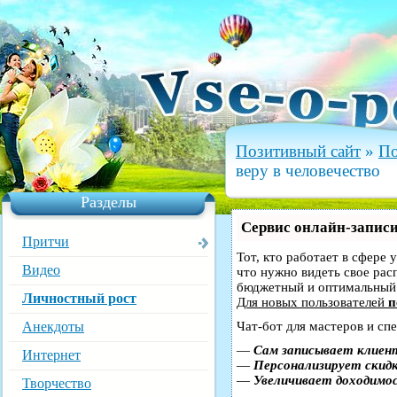
Позитивный сайт
»
По
веру в человечество
Разделы
Сервис онлайн-записи
Притчи
Тот, кто работает в сфере 
Видео
что нужно видеть свое рас
бюджетный и оптимальный
Личностный рост
Для новых пользователей
п
Анекдоты
Чат-бот для мастеров и сп
—
Сам записывает клиент
Интернет
—
Персонализирует скидк
—
Увеличивает доходимо
Творчество