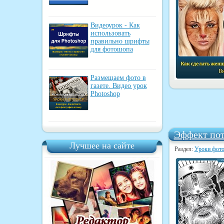
Видеоурок - Как
использовать
правильно шрифты
для фотошопа
Размещаем фото в
газете. Видео урок
Photoshop
Эффект пот
Лучшее на сайте
Раздел:
Уроки фот