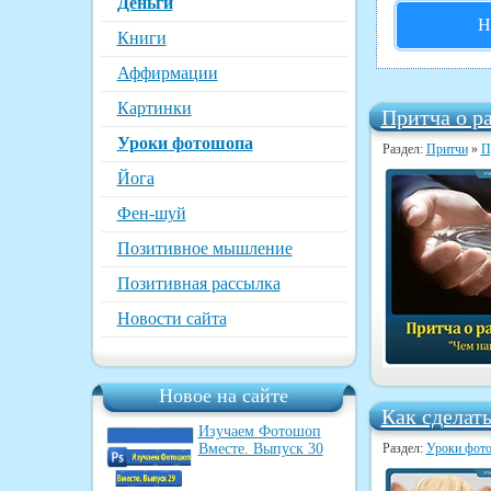
Деньги
Н
Книги
Аффирмации
Картинки
Притча о р
Уроки фотошопа
Раздел:
Притчи
»
П
Йога
Фен-шуй
Позитивное мышление
Позитивная рассылка
Новости сайта
Новое на сайте
Как сделат
Изучаем Фотошоп
Вместе. Выпуск 30
Раздел:
Уроки фот