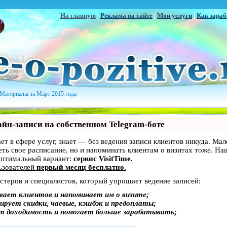
На главную
|
Реклама на сайте
|
Мои услуги
|
Как зараб
Материалы за Март 2015 года
йн-записи на собственном Telegram-боте
ает в сфере услуг, знает — без ведения записи клиентов никуда. Мал
еть свое расписание, но и напоминать клиентам о визитах тоже. Н
птимальный вариант:
сервис VisitTime.
ьзователей
первый месяц бесплатно
.
стеров и специалистов, который упрощает ведение записей:
вает клиентов и напоминает им о визите;
ирует скидки, чаевые, кэшбэк и предоплаты;
т доходимость и помогает больше зарабатывать;