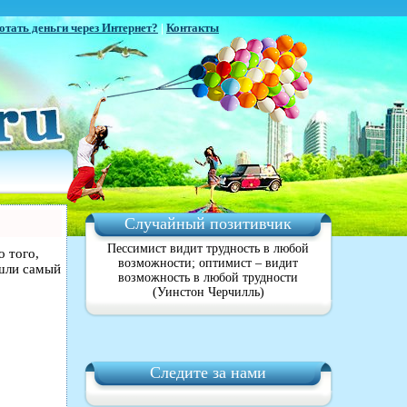
отать деньги через Интернет?
|
Контакты
Случайный позитивчик
Пессимист видит трудность в любой
о того,
возможности; оптимист – видит
ашли самый
возможность в любой трудности
(Уинстон Черчилль)
Следите за нами