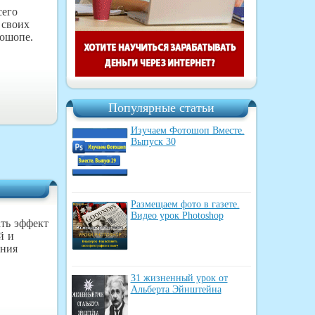
сего
 своих
тошопе.
Популярные статьи
Изучаем Фотошоп Вместе.
Выпуск 30
Размещаем фото в газете.
Видео урок Photoshop
ать эффект
й и
ания
31 жизненный урок от
Альберта Эйнштейна