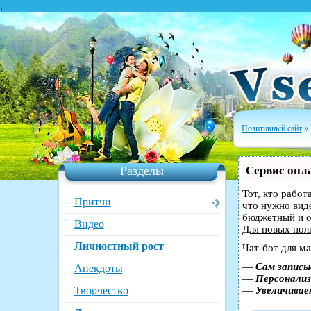
.
Позитивный сайт
» 
Разделы
Сервис онла
Тот, кто работ
Притчи
что нужно вид
бюджетный и о
Видео
Для новых пол
Личностный рост
Чат-бот для ма
—
Сам записы
Анекдоты
—
Персонализ
Творчество
—
Увеличивае