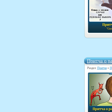
Притча о р
Раздел:
Притчи
»
П