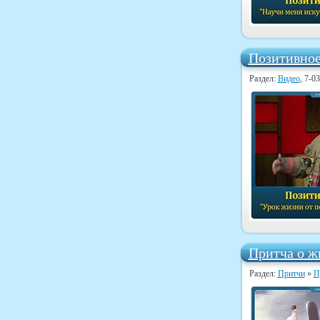
Позитивное
Раздел:
Видео
, 7-0
Притча о ж
Раздел:
Притчи
»
П