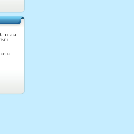
На связи
e.ru
нки и