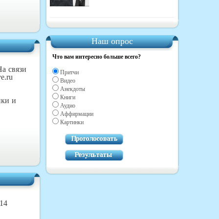
Наш опрос
Что вам интересно больше всего?
На связи
Притчи
e.ru
Видео
Анекдоты
Книги
нки и
Аудио
Аффирмации
Картинки
14