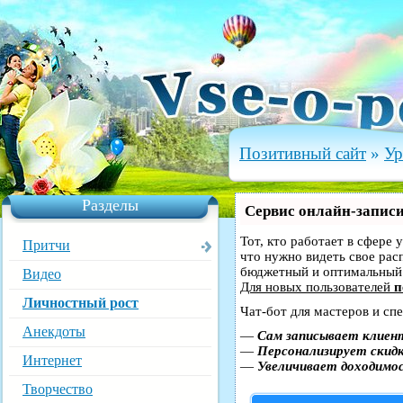
Позитивный сайт
»
Ур
Разделы
Сервис онлайн-записи
Тот, кто работает в сфере 
Притчи
что нужно видеть свое рас
бюджетный и оптимальный
Видео
Для новых пользователей
п
Личностный рост
Чат-бот для мастеров и сп
Анекдоты
—
Сам записывает клиент
—
Персонализирует скидк
Интернет
—
Увеличивает доходимо
Творчество