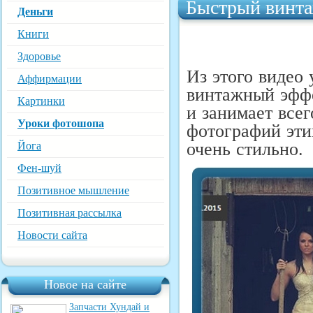
Быстрый винта
Деньги
Книги
Здоровье
Из этого видео 
Аффирмации
винтажный эфф
Картинки
и занимает все
Уроки фотошопа
фотографий эти
очень стильно.
Йога
Фен-шуй
Позитивное мышление
Позитивная рассылка
Новости сайта
Новое на сайте
Запчасти Хундай и