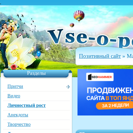
.
Позитивный сайт
» Ма
Разделы
Притчи
Видео
Личностный рост
Анекдоты
Творчество