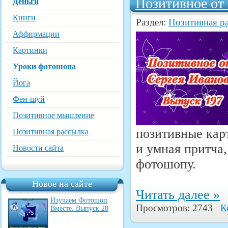
Позитивное от
Деньги
Книги
Раздел:
Позитивная р
Аффирмации
Картинки
Уроки фотошопа
Йога
Фен-шуй
Позитивное мышление
позитивные кар
Позитивная рассылка
и умная притча,
Новости сайта
фотошопу.
Новое на сайте
Читать далее »
Изучаем Фотошоп
Просмотров: 2743
К
Вместе. Выпуск 28