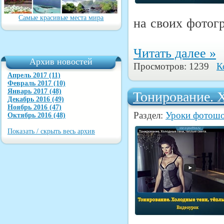
Самые красивые места мира
на своих фотог
Читать далее »
Архив новостей
Просмотров: 1239
К
Апрель 2017 (11)
Февраль 2017 (10)
Январь 2017 (48)
Тонирование. Х
Декабрь 2016 (49)
Ноябрь 2016 (47)
Раздел:
Уроки фотош
Октябрь 2016 (48)
Показать / скрыть весь архив