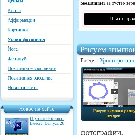
Деньги
SeoHammer
за бустер
верн
Книги
Начать про
Аффирмации
Картинки
Уроки фотошопа
Рисуем зимню
Йога
Фен-шуй
Раздел:
Уроки фотош
Позитивное мышление
Позитивная рассылка
Новости сайта
Новое на сайте
Изучаем Фотошоп
Вместе. Выпуск 28
фотографии.