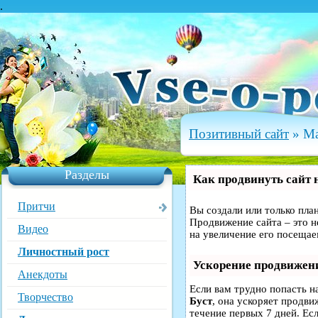
.
Позитивный сайт
» Ма
Разделы
Как продвинуть сайт 
Притчи
Вы создали или только план
Продвижение сайта – это н
Видео
на увеличение его посещае
Личностный рост
Ускорение продвижен
Анекдоты
Если вам трудно попасть н
Творчество
Буст
, она ускоряет продви
течение первых 7 дней. Есл