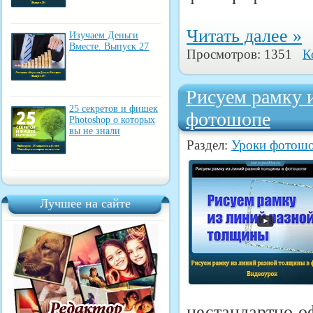
Читать далее »
Изучаем Деньги
Вместе. Выпуск 27
Просмотров: 1351
К
Рисуем рамку 
25 секретов и фишек
фотошопе
Photoshop о которых
вы не знали
Раздел:
Уроки фотош
Лучшее на сайте
нестандартно о