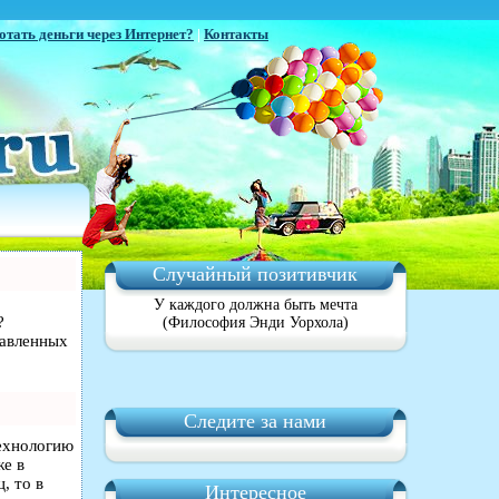
отать деньги через Интернет?
|
Контакты
Случайный позитивчик
У каждого должна быть мечта
?
(Философия Энди Уорхола)
равленных
Следите за нами
технологию
же в
, то в
Интересное