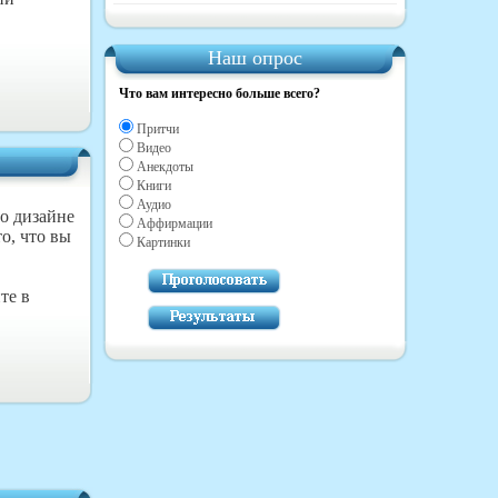
Наш опрос
Что вам интересно больше всего?
Притчи
Видео
Анекдоты
Книги
Аудио
 о дизайне
Аффирмации
то, что вы
Картинки
те в