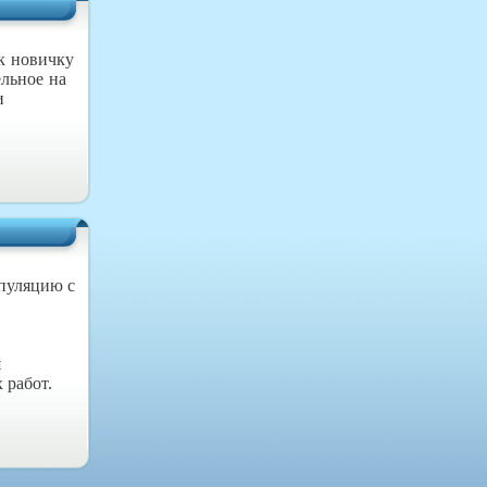
ак новичку
ельное на
и
ипуляцию с
я
 работ.