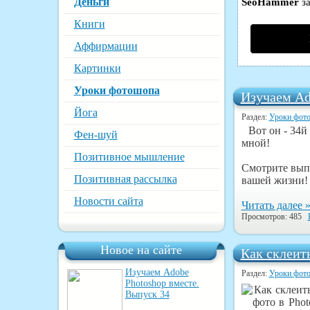
Деньги
SeoHammer
за
Книги
Аффирмации
Картинки
Уроки фотошопа
Изучаем Ad
Йога
Раздел:
Уроки фот
Вот он - 34й
Фен-шуй
мной!
Позитивное мышление
Смотрите выпу
Позитивная рассылка
вашей жизни!
Новости сайта
Читать далее 
Просмотров: 485
Новое на сайте
Как склеит
Изучаем Adobe
Раздел:
Уроки фот
Photoshop вместе.
Выпуск 34