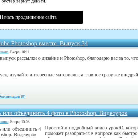
 бустер
вернут деньги.
Начать продвижение сайта
obe Photoshop вместе. Выпуск 34
ошопа
, Вчера, 16:11
 выпуск рассылки о дизайне и Photoshop, благодарю вас за то, чт
ск, изучайте интересные материалы, а главное сразу же внедряй
»
Комментарии (0)
ь или объединить 4 фото в Photoshop. Видеоурок
ошопа
, Вчера, 15:53
Простой и подробный видео урокЮ, кото
поможет разобраться в вопросе как быстро