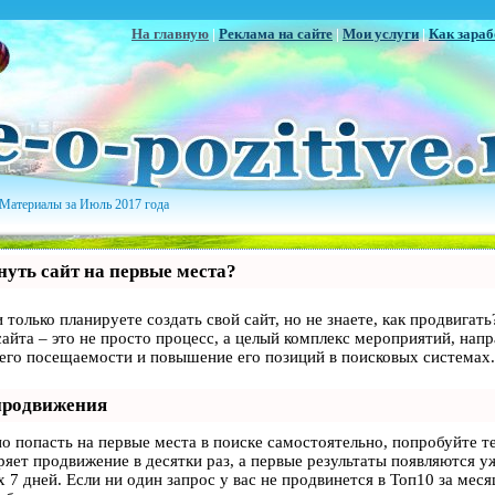
На главную
|
Реклама на сайте
|
Мои услуги
|
Как зараб
Материалы за Июль 2017 года
уть сайт на первые места?
 только планируете создать свой сайт, но не знаете, как продвигать
айта – это не просто процесс, а целый комплекс мероприятий, нап
 его посещаемости и повышение его позиций в поисковых системах.
продвижения
но попасть на первые места в поиске самостоятельно, попробуйте 
оряет продвижение в десятки раз, а первые результаты появляются у
 7 дней. Если ни один запрос у вас не продвинется в Топ10 за месяц