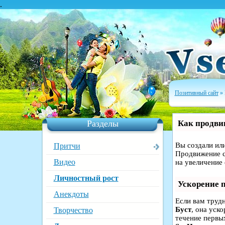
.
Позитивный сайт
» 
Разделы
Как продвин
Вы создали или
Притчи
Продвижение с
Видео
на увеличение
Личностный рост
Ускорение 
Анекдоты
Если вам труд
Буст
, она уск
Творчество
течение первых