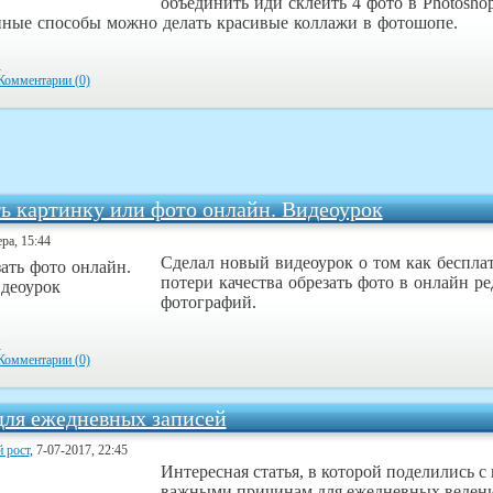
объединить иди склеить 4 фото в Photoshop
нные способы можно делать красивые коллажи в фотошопе.
»
Комментарии (0)
ть картинку или фото онлайн. Видеоурок
ера, 15:44
Сделал новый видеоурок о том как бесплат
потери качества обрезать фото в онлайн ре
фотографий.
»
Комментарии (0)
для ежедневных записей
 рост
, 7-07-2017, 22:45
Интересная статья, в которой поделились с
важными причинам для ежедневных веден