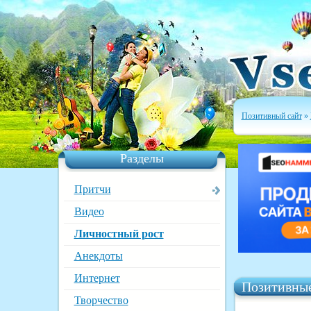
Позитивный сайт
»
Разделы
Притчи
Видео
Личностный рост
Анекдоты
Интернет
Позитивные
Творчество