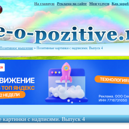
На главную
|
Реклама на сайте
|
Мои услуги
|
Как зараб
Позитивное мышление
» Позитивные картинки с надписями. Выпуск 4
 картинки с надписями. Выпуск 4