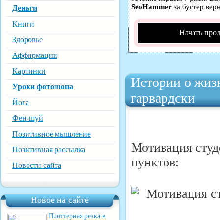
SeoHammer
за бустер
верн
Деньги
Книги
Начать про
Здоровье
Аффирмации
Картинки
Истории о жизн
Уроки фотошопа
гарвардски
Йога
Фен-шуй
Позитивное мышление
Мотивация студе
Позитивная рассылка
пунктов:
Новости сайта
Новое на сайте
Плоттерная резка в