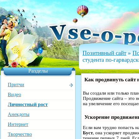
Позитивный сайт
»
По
студента по-гарвардск
Разделы
Как продвинуть сайт 
Притчи
Вы создали или только план
Видео
Продвижение сайта – это н
на увеличение его посещае
Личностный рост
Анекдоты
Ускорение продвижен
Интернет
Если вам трудно попасть н
Буст
, она ускоряет продви
Творчество
течение первых 7 дней. Есл