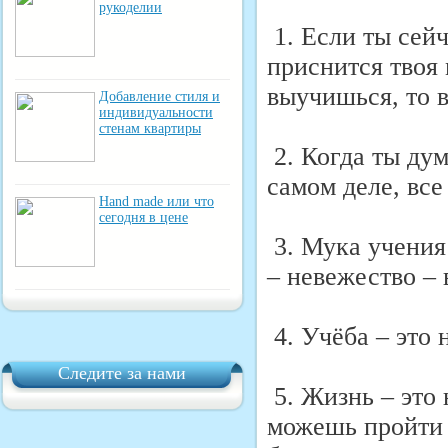
рукоделии
1. Если ты сейч
приснится твоя 
выучишься, то 
Добавление стиля и
индивидуальности
стенам квартиры
2. Когда ты ду
самом деле, все
Hand made или что
сегодня в цене
3. Мука учения
– невежество – 
4. Учёба – это 
Следите за нами
5. Жизнь – это 
можешь пройти д