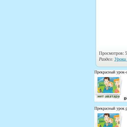
Просмотров: 5
Раздел:
Уроки
Прекрасный урок-о
g
Прекрасный урок р