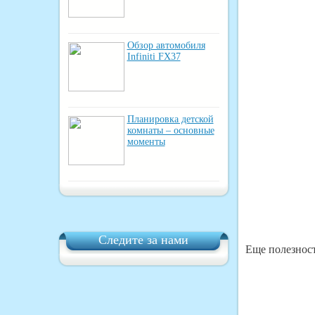
Обзор автомобиля
Infiniti FX37
Планировка детской
комнаты – основные
моменты
Следите за нами
Еще полезност