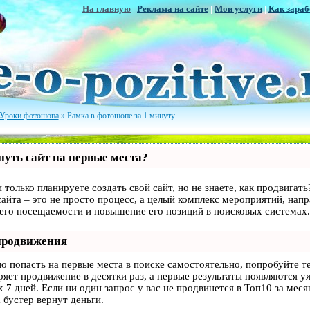
На главную
|
Реклама на сайте
|
Мои услуги
|
Как зараб
Уроки фотошопа
» Рамка в фотошопе за 1 минуту
уть сайт на первые места?
 только планируете создать свой сайт, но не знаете, как продвигать
айта – это не просто процесс, а целый комплекс мероприятий, нап
 его посещаемости и повышение его позиций в поисковых системах.
продвижения
но попасть на первые места в поиске самостоятельно, попробуйте 
оряет продвижение в десятки раз, а первые результаты появляются у
 7 дней. Если ни один запрос у вас не продвинется в Топ10 за месяц
 бустер
вернут деньги.