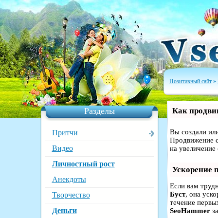
Позитивный сайт
»
Разделы
Как продвин
Вы создали или
Притчи
Продвижение с
Видео
на увеличение
Личностный рост
Ускорение 
Анекдоты
Если вам труд
Буст
, она уск
Творчество
течение первых
Деньги
SeoHammer
за