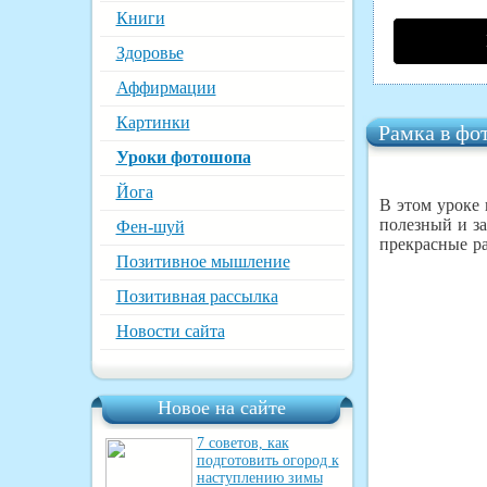
Книги
Здоровье
Аффирмации
Картинки
Рамка в фо
Уроки фотошопа
Йога
В этом уроке 
полезный и за
Фен-шуй
прекрасные р
Позитивное мышление
Позитивная рассылка
Новости сайта
Новое на сайте
7 советов, как
подготовить огород к
наступлению зимы