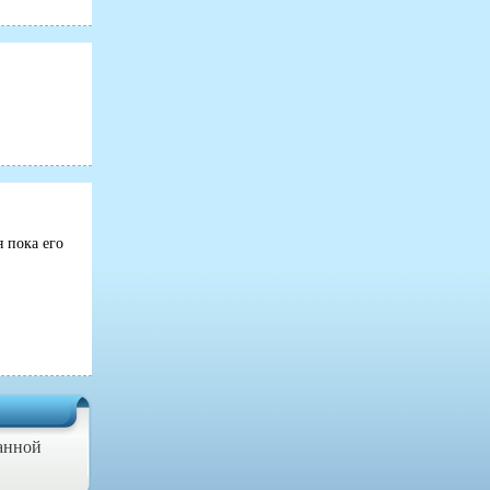
 пока его
данной