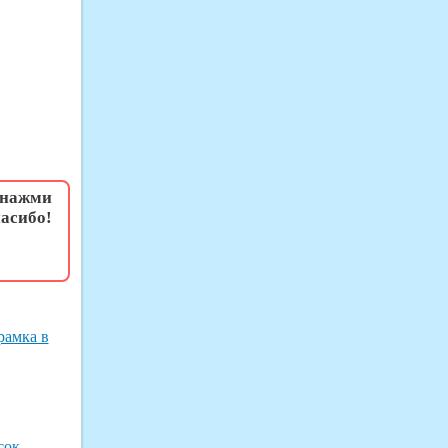
 нажми
асибо!
рамка в
сок