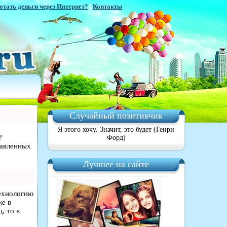
отать деньги через Интернет?
|
Контакты
Случайный позитивчик
Я этого хочу. Значит, это будет (Генри
?
Форд)
равленных
Лучшее на сайте
технологию
же в
, то в