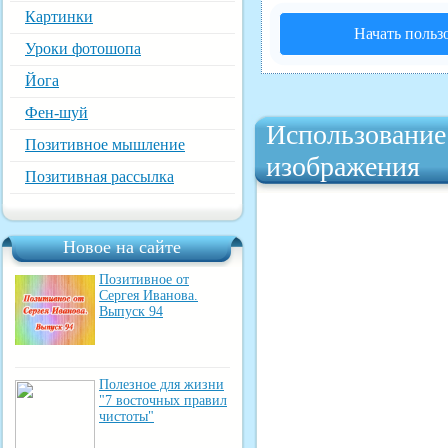
Картинки
Начать польз
Уроки фотошопа
Йога
Фен-шуй
Использование 
Позитивное мышление
изображения
Позитивная рассылка
Новое на сайте
Позитивное от
Сергея Иванова.
Выпуск 94
Полезное для жизни
"7 восточных правил
чистоты"