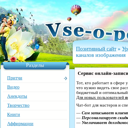
Позитивный сайт
»
Ур
каналов изображения
Разделы
Сервис онлайн-записи
Притчи
Тот, кто работает в сфере 
Видео
что нужно видеть свое рас
бюджетный и оптимальный
Анекдоты
Для новых пользователей
п
Творчество
Чат-бот для мастеров и сп
—
Сам записывает клиент
Книги
—
Персонализирует скидк
—
Увеличивает доходимо
Аффирмации