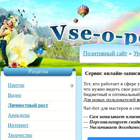
Позитивный сайт
»
Ур
Разделы
Сервис онлайн-записи
Тот, кто работает в сфере 
Притчи
что нужно видеть свое рас
бюджетный и оптимальный
Видео
Для новых пользователей
п
Личностный рост
Чат-бот для мастеров и сп
Анекдоты
—
Сам записывает клиент
—
Персонализирует скидк
Интернет
—
Увеличивает доходимо
Творчество