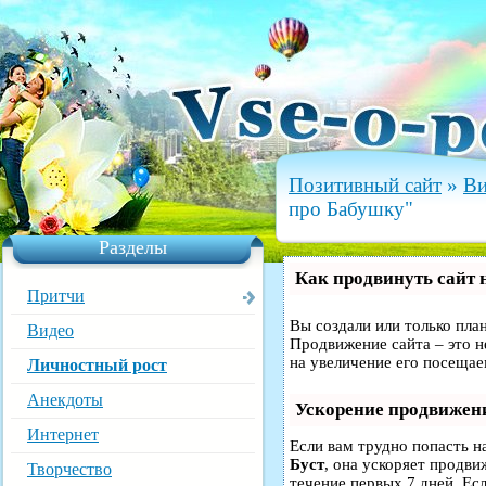
Позитивный сайт
»
Ви
про Бабушку"
Разделы
Как продвинуть сайт 
Притчи
Вы создали или только план
Видео
Продвижение сайта – это н
на увеличение его посещае
Личностный рост
Анекдоты
Ускорение продвижен
Интернет
Если вам трудно попасть н
Буст
, она ускоряет продви
Творчество
течение первых 7 дней. Есл