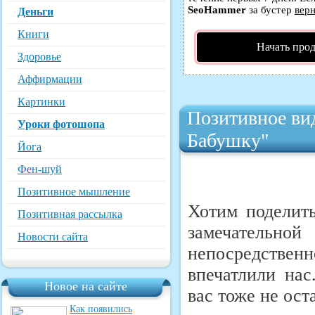
SeoHammer
за бустер
верн
Деньги
Книги
Начать про
Здоровье
Аффирмации
Картинки
Позитивное вид
Уроки фотошопа
Бабушку"
Йога
Фен-шуй
Позитивное мышление
Хотим поделить
Позитивная рассылка
замечатель
Новости сайта
непосредстве
впечатлили нас
Новое на сайте
вас тоже не ос
Как появились