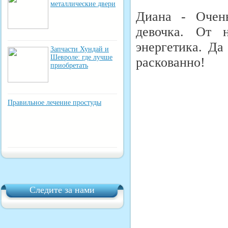
металлические двери
Диана - Очень
девочка. От 
энергетика. Да
Запчасти Хундай и
Шевроле: где лучше
раскованно!
приобретать
Правильное лечение простуды
Следите за нами