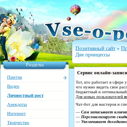
Позитивный сайт
»
Пр
Две принцессы
Разделы
Сервис онлайн-записи
Притчи
Тот, кто работает в сфере 
Видео
что нужно видеть свое рас
бюджетный и оптимальный
Личностный рост
Для новых пользователей
п
Анекдоты
Чат-бот для мастеров и сп
—
Сам записывает клиент
Интернет
—
Персонализирует скидк
—
Увеличивает доходимо
Творчество