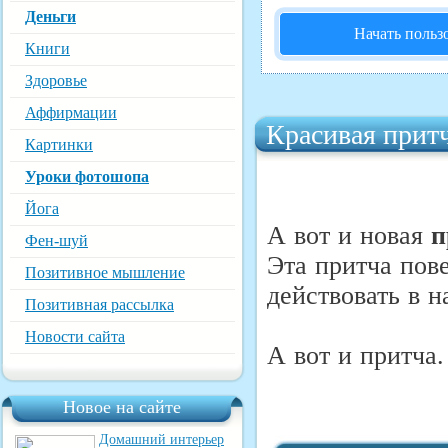
Деньги
Начать польз
Книги
Здоровье
Аффирмации
Красивая прит
Картинки
Уроки фотошопа
Йога
А вот и новая
п
Фен-шуй
Эта притча пове
Позитивное мышление
действовать в 
Позитивная рассылка
Новости сайта
А вот и притча.
Новое на сайте
Домашний интерьер