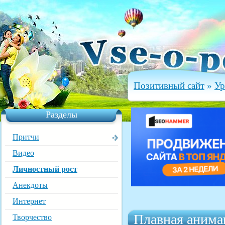
Позитивный сайт
»
Ур
Разделы
Притчи
Видео
Личностный рост
Анекдоты
Интернет
Плавная анима
Творчество