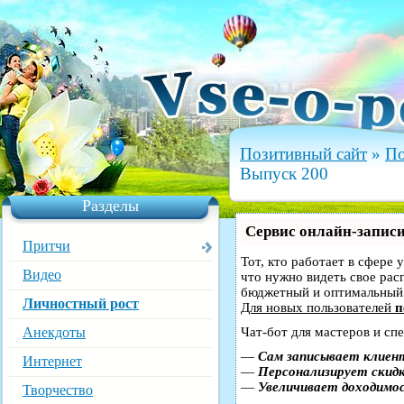
Позитивный сайт
»
По
Выпуск 200
Разделы
Сервис онлайн-записи
Притчи
Тот, кто работает в сфере 
Видео
что нужно видеть свое рас
бюджетный и оптимальный
Личностный рост
Для новых пользователей
п
Анекдоты
Чат-бот для мастеров и сп
—
Сам записывает клиент
Интернет
—
Персонализирует скидк
—
Увеличивает доходимо
Творчество