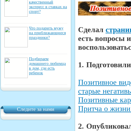
качественный
экспресс в ставках на
спорт?
Cделал
страни
Что подарить мужу
на приближающиеся
есть вопросы и
праздники?
воспользоватьс
Подбираем
1. Подготовили
домашнего любимца
в дом, где есть
ребенок
Позитивное вид
старые негатив
Позитивные кар
Притча о жизни
Следите за нами
2. Опубликова