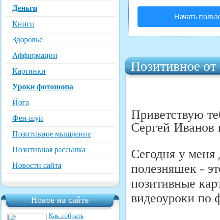
Деньги
Начать польз
Книги
Здоровье
Аффирмации
Позитивное от
Картинки
Уроки фотошопа
Йога
Приветствую те
Фен-шуй
Сергей Иванов и
Позитивное мышление
Позитивная рассылка
Сегодня у меня
Новости сайта
полезняшек - эт
позитивные кар
видеоуроки по 
Новое на сайте
Как собрать