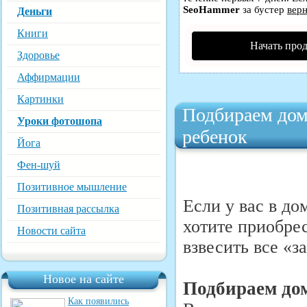
SeoHammer
за бустер
верн
Деньги
Книги
Начать про
Здоровье
Аффирмации
Картинки
Подбираем дом
Уроки фотошопа
ребенок
Йога
Фен-шуй
Позитивное мышление
Если у вас в до
Позитивная рассылка
хотите приобре
Новости сайта
взвесить все «з
Новое на сайте
Подбираем до
Как появились