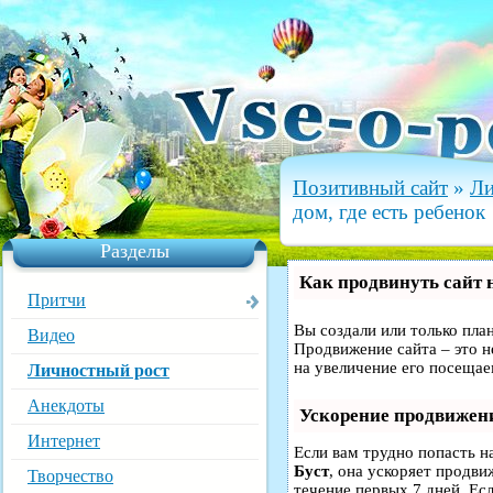
Позитивный сайт
»
Ли
дом, где есть ребенок
Разделы
Как продвинуть сайт 
Притчи
Вы создали или только план
Видео
Продвижение сайта – это н
на увеличение его посещае
Личностный рост
Анекдоты
Ускорение продвижен
Интернет
Если вам трудно попасть н
Буст
, она ускоряет продви
Творчество
течение первых 7 дней. Есл