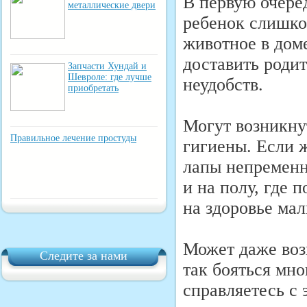
В первую очеред
металлические двери
ребенок слишком
животное в доме
доставить роди
Запчасти Хундай и
Шевроле: где лучше
неудобств.
приобретать
Могут возникну
Правильное лечение простуды
гигиены. Если ж
лапы непременн
и на полу, где 
на здоровье ма
Может даже воз
Следите за нами
так бояться мно
справляетесь с 