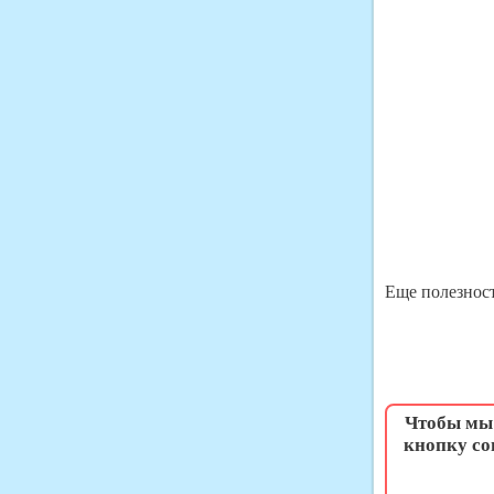
Еще полезност
Чтобы мы 
кнопку со