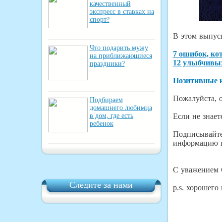
качественный
экспресс в ставках на
спорт?
В этом выпус
Что подарить мужу
7 ошибок, ко
на приближающиеся
12 улыбчивых
праздники?
Позитивные к
Пожалуйста, о
Подбираем
домашнего любимца
Если не знает
в дом, где есть
ребенок
Подписывайте
информацию п
С уважением 
Следите за нами
p.s. хорошего