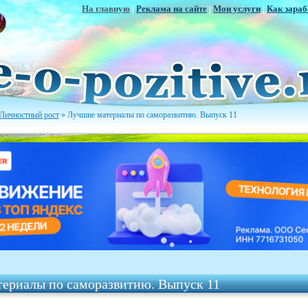
На главную
|
Реклама на сайте
|
Мои услуги
|
Как зараб
Личностный рост
» Лучшие материалы по саморазвитию. Выпуск 11
ериалы по саморазвитию. Выпуск 11