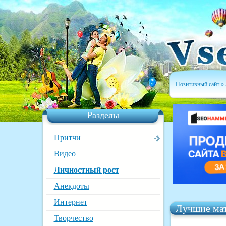
Позитивный сайт
»
Разделы
Притчи
Видео
Личностный рост
Анекдоты
Интернет
Лучшие мат
Творчество