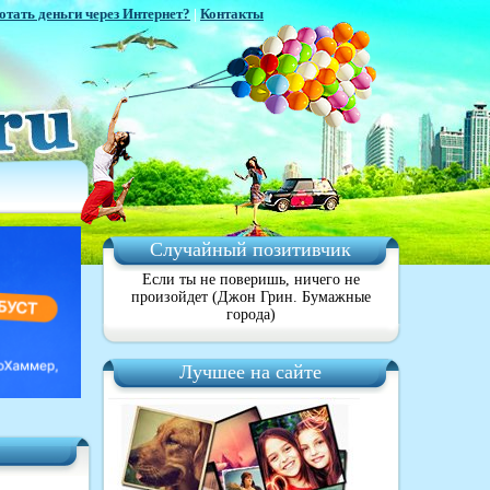
отать деньги через Интернет?
|
Контакты
Случайный позитивчик
Если ты не поверишь, ничего не
произойдет (Джон Грин. Бумажные
города)
Лучшее на сайте