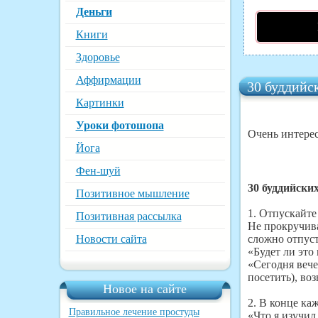
Деньги
Книги
Здоровье
Аффирмации
30 буддийс
Картинки
Уроки фотошопа
Очень интерес
Йога
Фен-шуй
30 буддийски
Позитивное мышление
1. Отпускайте
Позитивная рассылка
Не прокручива
Новости сайта
сложно отпуст
«Будет ли это 
«Сегодня вече
посетить), воз
Новое на сайте
2. В конце ка
Правильное лечение простуды
«Что я изучил