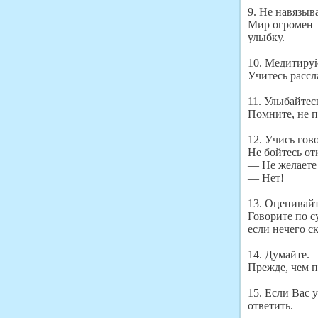
9. Не навязыв
Мир огромен —
улыбку.
10. Медитируй
Учитесь рассл
11. Улыбайтес
Помните, не п
12. Учись гов
Не бойтесь от
— Не желаете
— Нет!
13. Оценивайт
Говорите по с
если нечего ск
14. Думайте.
Прежде, чем п
15. Если Вас 
ответить.