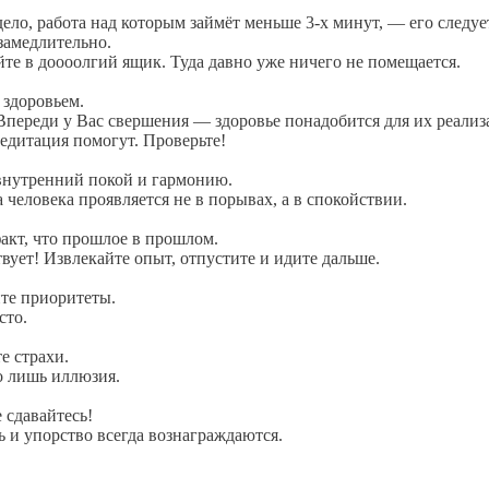
 дело, работа над которым займёт меньше 3-х минут, — его следуе
замедлительно.
те в доооолгий ящик. Туда давно уже ничего не помещается.
 здоровьем.
переди у Вас свершения — здоровье понадобится для их реализ
медитация помогут. Проверьте!
внутренний покой и гармонию.
 человека проявляется не в порывах, а в спокойствии.
акт, что прошлое в прошлом.
вует! Извлекайте опыт, отпустите и идите дальше.
йте приоритеты.
сто.
е страхи.
о лишь иллюзия.
 сдавайтесь!
 и упорство всегда вознаграждаются.