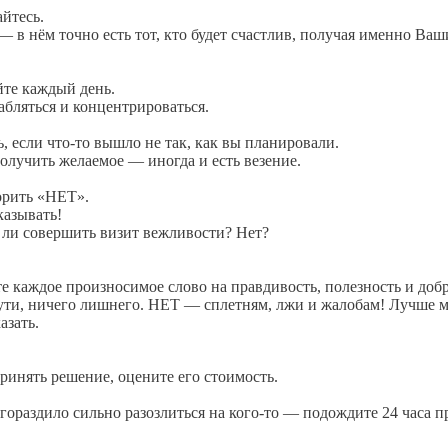
айтесь.
 в нём точно есть тот, кто будет счастлив, получая именно Ваши
те каждый день.
абляться и концентрироваться.
ь, если что-то вышло не так, как вы планировали.
олучить желаемое — иногда и есть везение.
орить «НЕТ».
казывать!
 ли совершить визит вежливости? Нет?
е каждое произносимое слово на правдивость, полезность и добр
ути, ничего лишнего. НЕТ — сплетням, лжи и жалобам! Лучше м
азать.
ринять решение, оцените его стоимость.
угораздило сильно разозлиться на кого-то — подождите 24 часа п