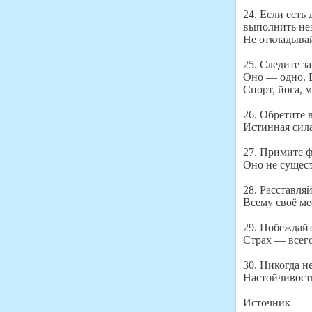
24. Если есть
выполнить не
Не откладывай
25. Следите за
Оно — одно. В
Спорт, йога, 
26. Обретите 
Истинная сила
27. Примите ф
Оно не сущест
28. Расставля
Всему своё ме
29. Побеждайт
Страх — всег
30. Никогда не
Настойчивость
Источник