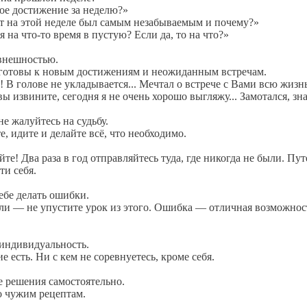
ое достижение за неделю?»
т на этой неделе был самым незабываемым и почему?»
 на что-то время в пустую? Если да, то на что?»
 внешностью.
 готовы к новым достижениям и неожиданным встречам.
! В голове не укладывается... Мечтал о встрече с Вами всю жизн
вы извините, сегодня я не очень хорошо выгляжу... Замотался, зна
не жалуйтесь на судьбу.
е, идите и делайте всё, что необходимо.
йте! Два раза в год отправляйтесь туда, где никогда не были. Пу
ти себя.
себе делать ошибки.
ли — не упустите урок из этого. Ошибка — отличная возможнос
 индивидуальность.
е есть. Ни с кем не соревнуетесь, кроме себя.
 решения самостоятельно.
о чужим рецептам.