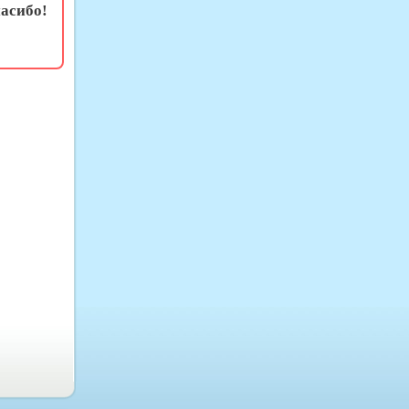
асибо!