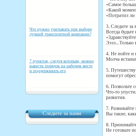
«Самое больш
«Какой момен
«Потратил ли я
3. Следите за
Что нужно учитывать при выборе
Всегда будьте
лучшей транспортной компании?
«Здравствуйте
Ээээ...Только 
4. Не нойте и 
Молча встаньт
7 пунктов, следуя которым, можно
навести порядок на рабочем месте
5. Путешеству
и поддерживать его
помогут обрес
6. Позвольте 
Что-то упусти
развития.
7. Развивайте
Следите за нами
Вы такие, каки
8. Принимайте
Не готовьте п