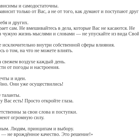
зависимы и самодостаточны.
зависит только от Вас, а не от того, как думают и поступают дру
ебя и других.
ает сам. Не вмешивайтесь в дела, которые Вас не касаются. Не
в чужую жизнь мыслями и словами — не упускайте из вида Сво
е исключительно внутри собственной сферы влияния.
ь о том, на что не можете влиять.
а свежем воздухе каждый день.
ти от погоды и настроения.
ечты и идеи.
йно. Они уже осуществились!
е таланты.
у Вас есть! Просто откройте глаза.
етственны за свои слова и поступки.
меют огромную силу.
рным. Людям, принципам и выбору.
 — не врождённое качество. Это решение!»