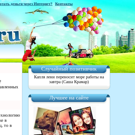
отать деньги через Интернет?
|
Контакты
Случайный позитивчик
Капля лени переносит море работы на
?
завтра (Саша Крамар)
равленных
Лучшее на сайте
технологию
же в
, то в