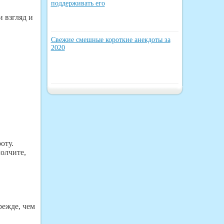
поддерживать его
 взгляд и
Свежие смешные короткие анекдоты за
2020
оту.
олчите,
режде, чем