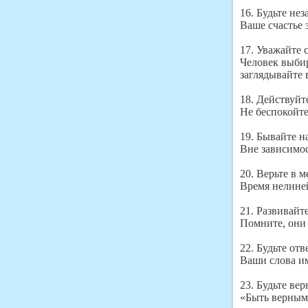
16. Будьте не
Ваше счастье 
17. Уважайте с
Человек выбир
заглядывайте 
18. Действуйт
Не беспокойтес
19. Бывайте н
Вне зависимос
20. Верьте в м
Время нелине
21. Развивайт
Помните, они 
22. Будьте отв
Ваши слова и
23. Будьте ве
«Быть верным