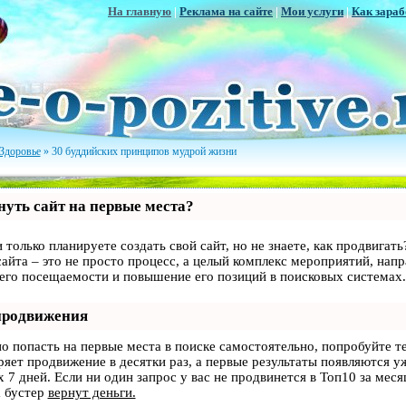
На главную
|
Реклама на сайте
|
Мои услуги
|
Как зараб
Здоровье
» 30 буддийских принципов мудрой жизни
уть сайт на первые места?
 только планируете создать свой сайт, но не знаете, как продвигать
айта – это не просто процесс, а целый комплекс мероприятий, нап
 его посещаемости и повышение его позиций в поисковых системах.
продвижения
но попасть на первые места в поиске самостоятельно, попробуйте 
оряет продвижение в десятки раз, а первые результаты появляются у
 7 дней. Если ни один запрос у вас не продвинется в Топ10 за месяц
 бустер
вернут деньги.