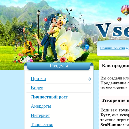
Позитивный сайт
»
Разделы
Как продвин
Вы создали или
Притчи
Продвижение с
Видео
на увеличение
Личностный рост
Ускорение 
Анекдоты
Если вам труд
Буст
, она уск
Интернет
течение первых
Творчество
SeoHammer
за