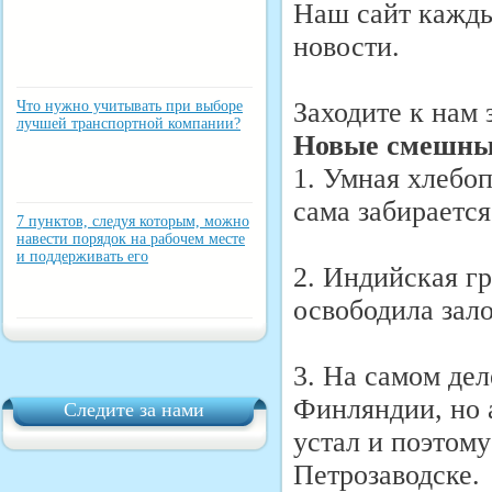
Наш сайт кажды
новости.
Заходите к нам
Что нужно учитывать при выборе
лучшей транспортной компании?
Новые смешные
1. Умная хлебо
сама забирается
7 пунктов, следуя которым, можно
навести порядок на рабочем месте
и поддерживать его
2. Индийская гр
освободила зал
3. На самом дел
Финляндии, но а
Следите за нами
устал и поэтому
Петрозаводске.