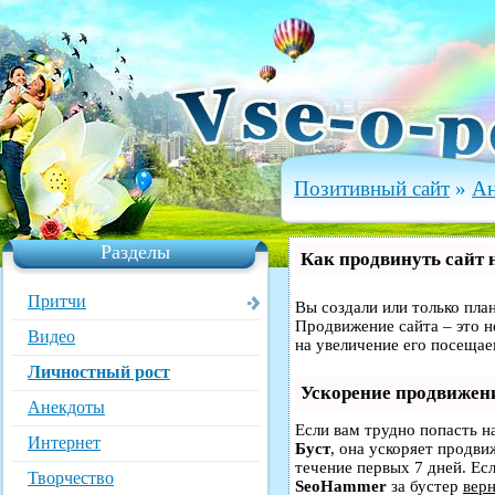
Позитивный сайт
»
Ан
Разделы
Как продвинуть сайт 
Притчи
Вы создали или только план
Продвижение сайта – это н
Видео
на увеличение его посещае
Личностный рост
Ускорение продвижен
Анекдоты
Если вам трудно попасть н
Интернет
Буст
, она ускоряет продви
течение первых 7 дней. Есл
Творчество
SeoHammer
за бустер
верн