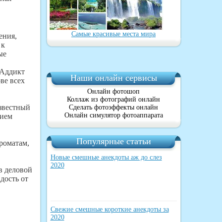
Самые красивые места мира
ения,
 к
ые
 Аддикт
Наши онлайн сервисы
ве всех
Онлайн фотошоп
Коллаж из фотографий онлайн
звестный
Сделать фотоэффекты онлайн
Онлайн симулятор фотоаппарата
нием
Популярные статьи
роматам,
Новые смешные анекдоты аж до слез
2020
в деловой
дость от
Свежие смешные короткие анекдоты за
2020