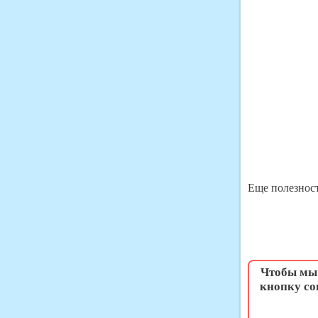
Еще полезност
Чтобы мы 
кнопку со