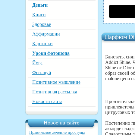
Деньги
Книги
Здоровье
Аффирмации
Парфюм Dio
Картинки
Уроки фотошопа
Блистать, сия
Addict Shine.
Йога
Shine от Dior
Фен-шуй
образ своей о
malone цена н
Позитивное мышление
Позитивная рассылка
Новости сайта
Пронзительная
привлекательн
цитрусовых то
Новое на сайте
Постепенно пи
аккорде слад
Правильное лечение простуды
Сладостным л