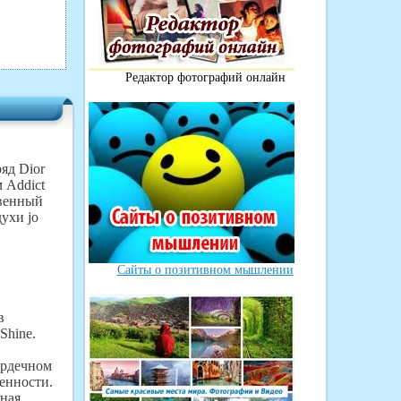
Редактор фотографий онлайн
яд Dior
 Addict
твенный
ухи jo
Сайты о позитивном мышлении
в
Shine.
ердечном
енности.
ная