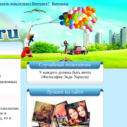
отать деньги через Интернет?
|
Контакты
Случайный позитивчик
У каждого должна быть мечта
?
(Философия Энди Уорхола)
равленных
Лучшее на сайте
технологию
же в
, то в