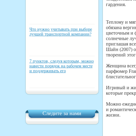
гардения.
Теплому и мя
обязана верги
Что нужно учитывать при выборе
цветочным и ф
лучшей транспортной компании?
солнечные лу
приглашая все
Шайн (2007) о
творений этог
7 пунктов, следуя которым, можно
Женщина всегд
навести порядок на рабочем месте
и поддерживать его
парфюмер Fran
блистательног
Игривый и жи
которые прекр
Можно ежеднев
и романтическ
Следите за нами
жизни.