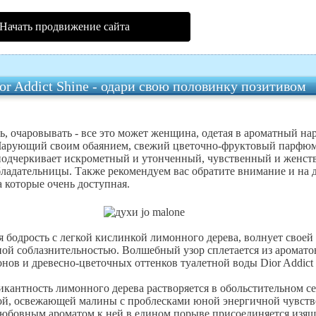
Начать продвижение сайта
r Addict Shine - одари свою половинку позитивом
ть, очаровывать - все это может женщина, одетая в ароматный нар
 Чарующий своим обаянием, свежий цветочно-фруктовый парфюм
 подчеркивает искрометный и утонченный, чувственный и женс
бладательницы. Также рекомендуем вас обратите внимание и на д
а которые очень доступная.
 бодрость с легкой кислинкой лимонного дерева, волнует своей
ой соблазнительностью. Волшебный узор сплетается из аромато
нов и древесно-цветочных оттенков туалетной воды Dior Addict 
кантность лимонного дерева растворяется в обольстительном с
кой, освежающей малины с проблесками юной энергичной чувств
юбовным ароматом к ней в едином порыве присоединяется изящ