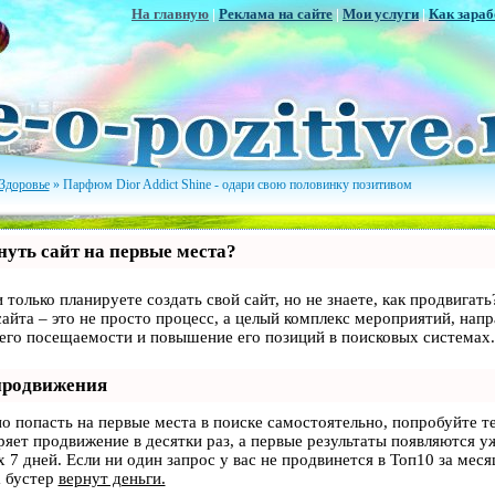
На главную
|
Реклама на сайте
|
Мои услуги
|
Как зараб
Здоровье
» Парфюм Dior Addict Shine - одари свою половинку позитивом
уть сайт на первые места?
 только планируете создать свой сайт, но не знаете, как продвигать
айта – это не просто процесс, а целый комплекс мероприятий, нап
 его посещаемости и повышение его позиций в поисковых системах.
продвижения
но попасть на первые места в поиске самостоятельно, попробуйте 
оряет продвижение в десятки раз, а первые результаты появляются у
 7 дней. Если ни один запрос у вас не продвинется в Топ10 за месяц
 бустер
вернут деньги.