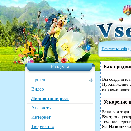
Позитивный сайт
»
Разделы
Как продвин
Вы создали или
Притчи
Продвижение с
Видео
на увеличение
Личностный рост
Ускорение 
Анекдоты
Если вам труд
Буст
, она уск
Интернет
течение первых
Творчество
SeoHammer
за