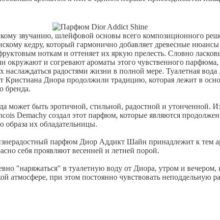
гкому звучанию, шлейфовой основы всего композиционного реш
нскому кедру, который гармонично добавляет древесные нюансы
руктовым ноткам и оттеняет их яркую прелесть. Словно ласков
чи окружают и согревают ароматы этого чувственного парфюма,
х наслаждаться радостями жизни в полной мере. Туалетная вода
т Кристиана Диора продолжили традицию, которая лежит в осно
о бренда.
а может быть эротичной, стильной, радостной и утонченной. И
cois Demachy создал этот парфюм, которые являются продолже
о образа их обладательницы.
знерадостный парфюм Диор Аддикт Шайн принадлежит к тем а
асно себя проявляют весенней и летней порой.
но "наряжаться" в туалетную воду от Диора, утром и вечером, 
ой атмосфере, при этом постоянно чувствовать неподдельную ра