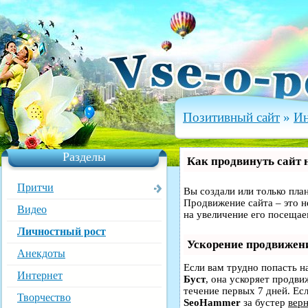
Позитивный сайт
»
Ин
Разделы
Как продвинуть сайт 
Притчи
Вы создали или только план
Продвижение сайта – это н
Видео
на увеличение его посещае
Личностный рост
Ускорение продвижен
Анекдоты
Если вам трудно попасть н
Интернет
Буст
, она ускоряет продви
течение первых 7 дней. Есл
Творчество
SeoHammer
за бустер
верн