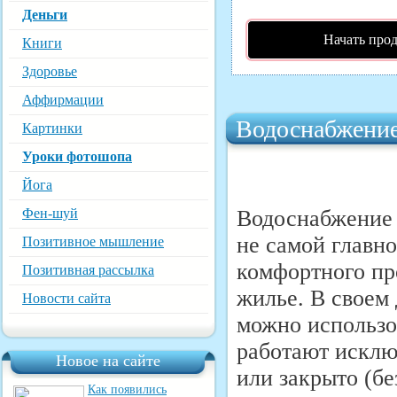
Деньги
Начать про
Книги
Здоровье
Аффирмации
Водоснабжение
Картинки
Уроки фотошопа
Йога
Фен-шуй
Водоснабжение 
не самой главн
Позитивное мышление
комфортного пр
Позитивная рассылка
жилье. В своем 
Новости сайта
можно использо
работают исклю
Новое на сайте
или закрыто (б
Как появились