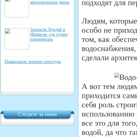
подходят для пе
металлические двери
Людям, которые
особо не приход
Запчасти Хундай и
Шевроле: где лучше
том, как обеспе
приобретать
водоснабжения, 
сделали архите
Правильное лечение простуды
А вот тем людям
приходится сам
себя роль строи
использованию 
Следите за нами
все это для тог
водой, да что т