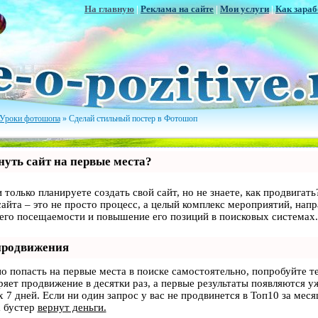
На главную
|
Реклама на сайте
|
Мои услуги
|
Как зараб
Уроки фотошопа
» Сделай стильный постер в Фотошоп
уть сайт на первые места?
 только планируете создать свой сайт, но не знаете, как продвигать
айта – это не просто процесс, а целый комплекс мероприятий, нап
 его посещаемости и повышение его позиций в поисковых системах.
продвижения
но попасть на первые места в поиске самостоятельно, попробуйте 
оряет продвижение в десятки раз, а первые результаты появляются у
 7 дней. Если ни один запрос у вас не продвинется в Топ10 за месяц
 бустер
вернут деньги.