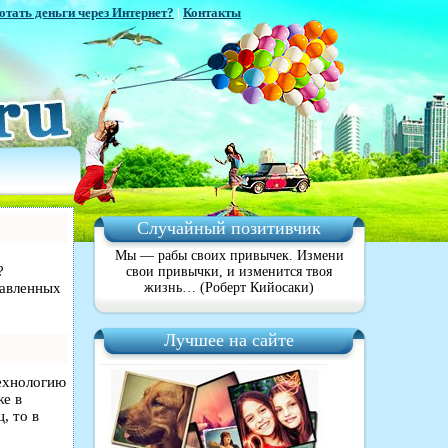
отать деньги через Интернет?
|
Контакты
Случайный позитивчик
Мы — рабы своих привычек. Измени
?
свои привычки, и изменится твоя
равленных
жизнь… (Роберт Кийосаки)
Лучшее на сайте
технологию
же в
, то в