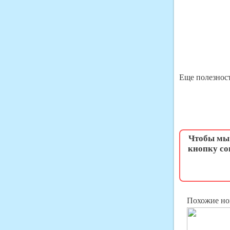
Еще полезност
Чтобы мы 
кнопку со
Похожие но