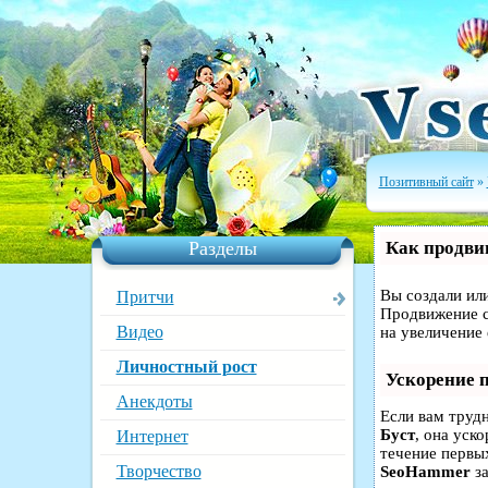
Позитивный сайт
»
Разделы
Как продвин
Вы создали или
Притчи
Продвижение с
Видео
на увеличение
Личностный рост
Ускорение 
Анекдоты
Если вам труд
Буст
, она уск
Интернет
течение первых
Творчество
SeoHammer
за