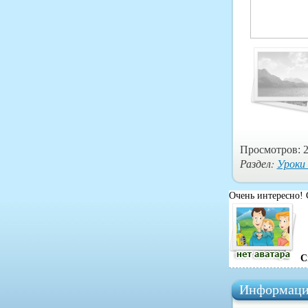
Просмотров: 2
Раздел:
Уроки
Очень интересно! 
С
Информаци