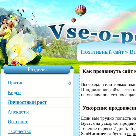
Позитивный сайт
»
Ви
Разделы
Как продвинуть сайт 
Притчи
Вы создали или только план
Продвижение сайта – это н
Видео
на увеличение его посещае
Личностный рост
Ускорение продвижен
Анекдоты
Если вам трудно попасть н
Интернет
Буст
, она ускоряет продви
течение первых 7 дней. Есл
Творчество
SeoHammer
за бустер
верн