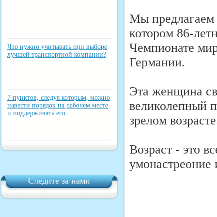
Мы предлагаем 
котором 86-летн
Чемпионате мира
Что нужно учитывать при выборе
лучшей транспортной компании?
Германии.
Эта женщина св
7 пунктов, следуя которым, можно
великолепный п
навести порядок на рабочем месте
и поддерживать его
зрелом возрасте
Возраст - это в
умонастреоние 
Следите за нами