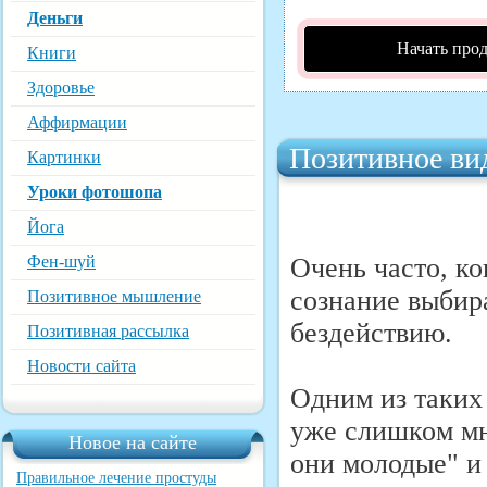
Деньги
Начать про
Книги
Здоровье
Аффирмации
Позитивное вид
Картинки
Уроки фотошопа
Йога
Фен-шуй
Очень часто, ко
сознание выбир
Позитивное мышление
бездействию.
Позитивная рассылка
Новости сайта
Одним из таких 
уже слишком мн
Новое на сайте
они молодые" и 
Правильное лечение простуды