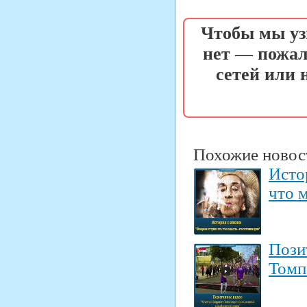
Чтобы мы уз
нет — пожал
сетей или
Похожие новос
Исто
что м
Пози
Томп