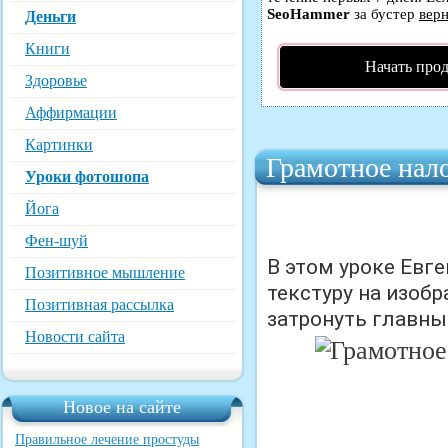
SeoHammer
за бустер
верн
Деньги
Книги
Начать про
Здоровье
Аффирмации
Картинки
Грамотное нал
Уроки фотошопа
Йога
Фен-шуй
В этом уроке Евг
Позитивное мышление
текстуру на изобр
Позитивная рассылка
затронуть главны
Новости сайта
Новое на сайте
Правильное лечение простуды