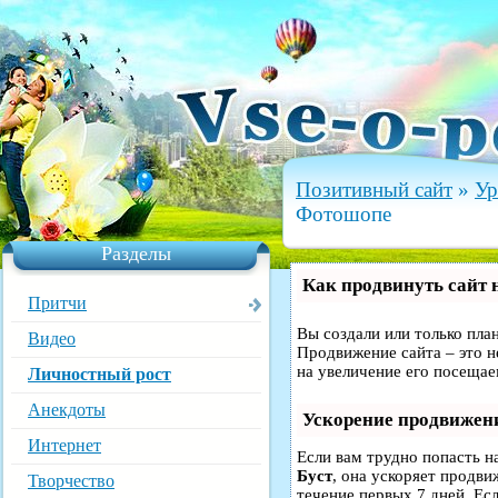
Позитивный сайт
»
Ур
Фотошопе
Разделы
Как продвинуть сайт 
Притчи
Вы создали или только план
Видео
Продвижение сайта – это н
на увеличение его посещае
Личностный рост
Анекдоты
Ускорение продвижен
Интернет
Если вам трудно попасть н
Буст
, она ускоряет продви
Творчество
течение первых 7 дней. Есл