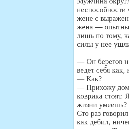
Мужчина округля
неспособности 
жене с выражен
жена — опытный
лишь по тому, к
силы у нее ушли
— Он берегов не
ведет себя как, к
— Как?
— Прихожу домо
коврика стоят. 
жизни умеешь? 
Сто раз говорил
как дебил, ниче