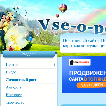
Позитивный сайт
»
По
короткая консультация
Разделы
Притчи
Видео
Личностный рост
Анекдоты
Интернет
Творчество