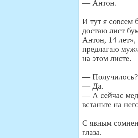
— Антон.
И тут я совсем 
достаю лист бу
Антон, 14 лет»,
предлагаю мужч
на этом листе.
— Получилось?
— Да.
— А сейчас мед
встаньте на нег
С явным сомнени
глаза.