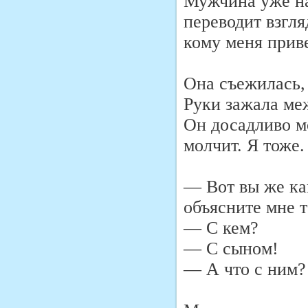
Мужчина уже на
переводит взгл
кому меня приве
Она съежилась, 
Руки зажала ме
Он досадливо м
молчит. Я тоже.
— Вот вы же как
объясните мне т
— С кем?
— С сыном!
— А что с ним?