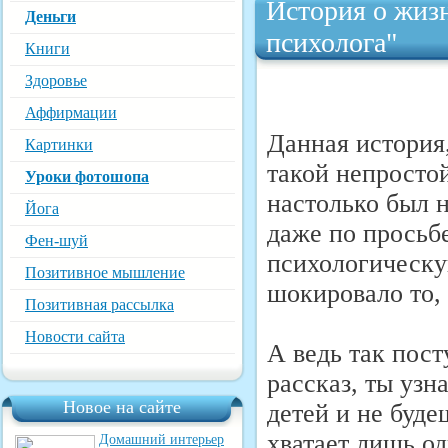
История о жизн
Деньги
психолога"
Книги
Здоровье
Аффирмации
Данная история
Картинки
такой непростой
Уроки фотошопа
настолько был 
Йога
даже по просьб
Фен-шуй
психологическу
Позитивное мышление
шокировало то, 
Позитивная рассылка
Новости сайта
А ведь так пос
рассказ, ты узн
Новое на сайте
детей и не буде
хватает лишь о
Домашний интерьер