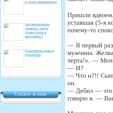
в стиле минимализм
Пришли вдвоем.
уставшая (5-я к
Автомобильные
почему-то спок
тормоза - когда
лучше ехать в
автосервис?
— Я первый раз
Плоттерная резка в
мужчина. Желва
рукоделии
черта!». — Мен
— И?
— Что и?!! Сын
он.
— Дебил — это 
Следите за нами
говорю я. — Ва