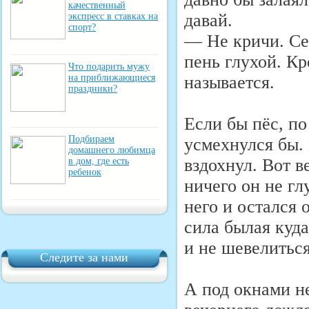
качественный
давай.
экспресс в ставках на
спорт?
— Не кричи. Се
пень глухой. Кр
Что подарить мужу
называется.
на приближающиеся
праздники?
Если бы пёс, по
Подбираем
усмехнулся бы. 
домашнего любимца
вздохнул. Вот в
в дом, где есть
ребенок
ничего он не гл
него и остался 
сила былая куда
и не шевелиться
Следите за нами
А под окнами не