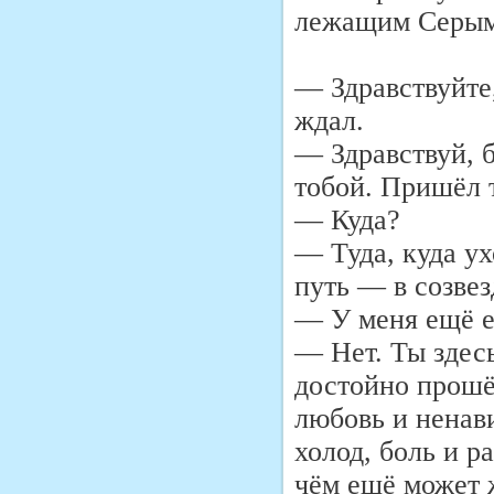
лежащим Серым
— Здравствуйте,
ждал.
— Здравствуй, б
тобой. Пришёл т
— Куда?
— Туда, куда ух
путь — в созвез
— У меня ещё е
— Нет. Ты здесь
достойно прошё
любовь и ненави
холод, боль и р
чём ещё может