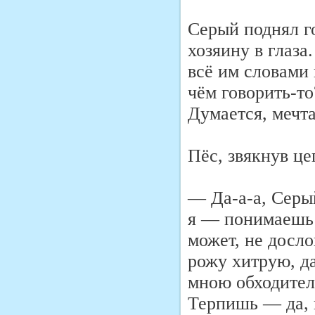
Серый поднял г
хозяину в глаза
всё им словами 
чём говорить-то
Думается, мечт
Пёс, звякнув це
— Да-а-а, Серый
я — понимаешь 
может, не досло
рожу хитрую, да
мною обходител
Терпишь — да, 