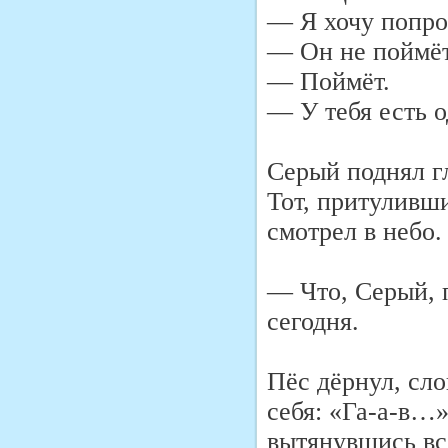
— Я хочу попро
— Он не поймёт
— Поймёт.
— У тебя есть 
Серый поднял гл
Тот, притуливши
смотрел в небо.
— Что, Серый, 
сегодня.
Пёс дёрнул, сло
себя: «Га-а-в…»
вытянувшись вс