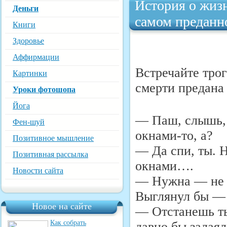
История о жизн
Деньги
самом преданн
Книги
Здоровье
Аффирмации
Встречайте трог
Картинки
смерти предана 
Уроки фотошопа
Йога
— Паш, слышь, 
Фен-шуй
окнами-то, а?
Позитивное мышление
— Да спи, ты. 
Позитивная рассылка
окнами….
Новости сайта
— Нужна — не н
Выглянул бы — 
Новое на сайте
— Отстанешь ты
Как собрать
давно бы залаял