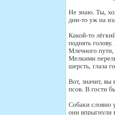
Не знаю. Ты, хо
дни-то уж на и
Какой-то лёгки
поднять голову.
Млечного пути,
Мелкими перели
шерсть, глаза г
Вот, значит, вы
псов. В гости б
Собаки словно 
они впрыгнули 