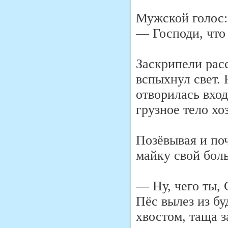
Мужской голос:
— Господи, что 
Заскрипели рас
вспыхнул свет.
отворилась вход
грузное тело хо
Позёвывая и по
майку свой боль
— Ну, чего ты, 
Пёс вылез из б
хвостом, таща 