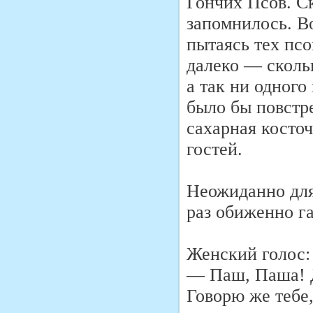
Гончих Псов. С
запомнилось. Во
пытаясь тех псо
далеко — скольк
а так ни одного
было бы повстре
сахарная косточ
гостей.
Неожиданно для 
раз обиженно га
Женский голос:
— Паш, Паша! Д
Говорю же тебе,