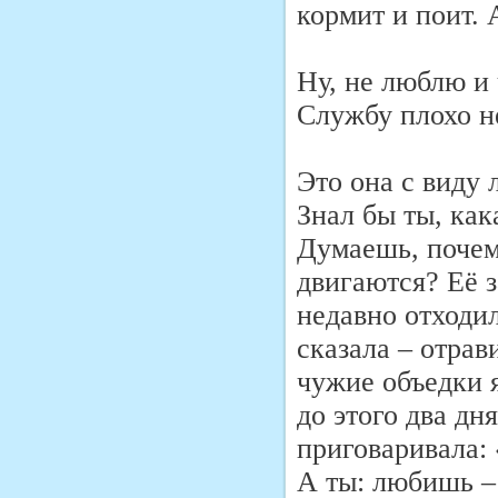
кормит и поит. 
Ну, не люблю и 
Службу плохо н
Это она с виду 
Знал бы ты, как
Думаешь, почем
двигаются? Её з
недавно отходил
сказала – отрав
чужие объедки я
до этого два дн
приговаривала: 
А ты: любишь –