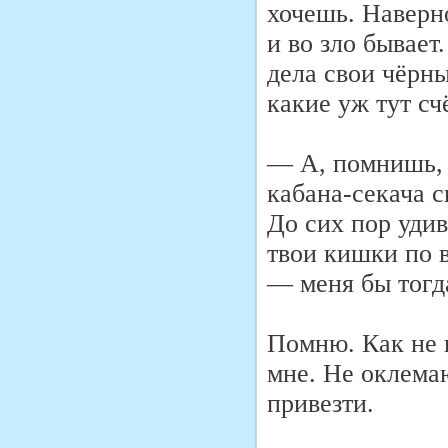
хочешь. Наверно
и во зло бывает.
дела свои чёрны
какие уж тут с
— А, помнишь, 
кабана-секача с
До сих пор удив
твои кишки по 
— меня бы тогд
Помню. Как не 
мне. Не оклема
привезти.