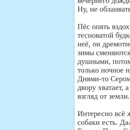
вечернего дождя
Ну, не облаиват
Пёс опять вздо
тесноватой будк
неё, он дремотн
зимы сменяются
душными, потом
только ночное н
Днями-то Сером
двору хватает,
взгляд от земли.
Интересно всё ж
собаки есть. Да