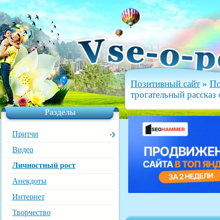
Позитивный сайт
»
По
трогательный рассказ
Разделы
Притчи
Видео
Личностный рост
Анекдоты
Интернет
Творчество