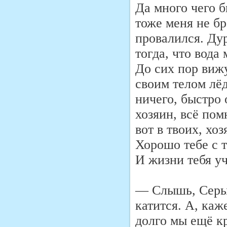
Да много чего б
тоже меня не бр
провалился. Дур
тогда, что вода
До сих пор вижу
своим телом лёд
ничего, быстро 
хозяин, всё пом
вот в твоих, хоз
Хорошо тебе с т
И жизни тебя уч
— Слышь, Серый
катится. А, каж
долго мы ещё к