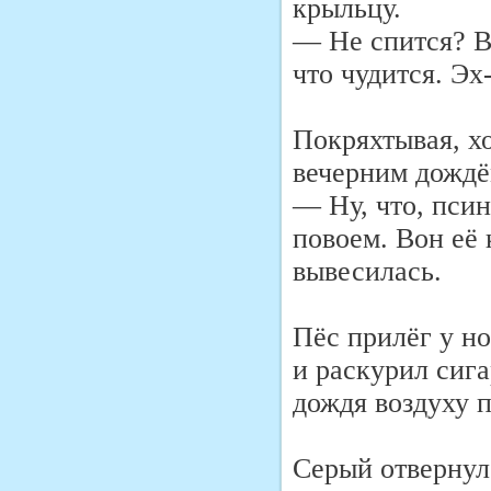
крыльцу.
— Не спится? Во
что чудится. Эх-
Покряхтывая, х
вечерним дождё
— Ну, что, псин
повоем. Вон её 
вывесилась.
Пёс прилёг у но
и раскурил сиг
дождя воздуху 
Серый отвернул 