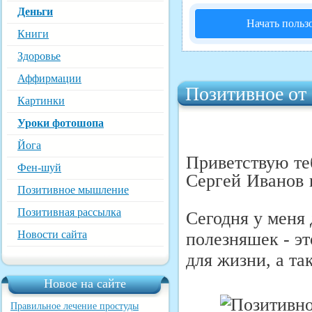
Деньги
Начать польз
Книги
Здоровье
Аффирмации
Позитивное от
Картинки
Уроки фотошопа
Йога
Приветствую те
Фен-шуй
Сергей Иванов и
Позитивное мышление
Позитивная рассылка
Сегодня у меня
Новости сайта
полезняшек - эт
для жизни, а та
Новое на сайте
Правильное лечение простуды