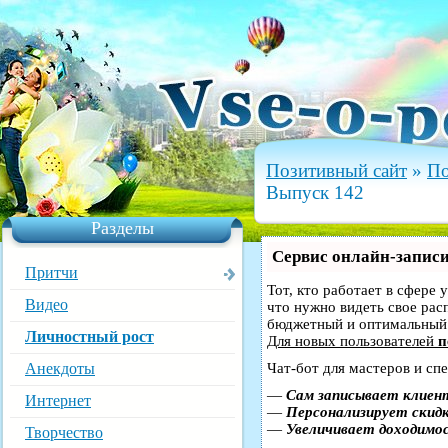
Позитивный сайт
»
По
Выпуск 142
Разделы
Сервис онлайн-записи
Притчи
Тот, кто работает в сфере 
Видео
что нужно видеть свое рас
бюджетный и оптимальный
Личностный рост
Для новых пользователей
п
Анекдоты
Чат-бот для мастеров и сп
—
Сам записывает клиент
Интернет
—
Персонализирует скидк
—
Увеличивает доходимо
Творчество