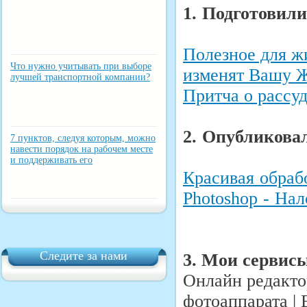
1. Подготовили
Полезное для ж
Что нужно учитывать при выборе
изменят Вашу 
лучшей транспортной компании?
Притча о рассу
2. Опубликова
7 пунктов, следуя которым, можно
навести порядок на рабочем месте
и поддерживать его
Красивая обраб
Photoshop - На
Следите за нами
3. Мои сервис
Онлайн редакто
фотоаппарата |