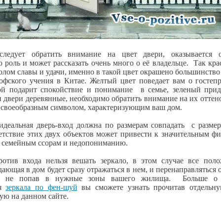
следует обратить внимание на цвет двери, оказывается 
роль и может рассказать очень много о её владельце. Так кр
олом славы и удачи, именно в такой цвет окрашено большинство
офского учения в Китае. Желтый цвет поведает вам о гостеп
бой подарит спокойствие и понимание в семье, зеленый прид
и двери деревянные, необходимо обратить внимание на их оттено
я своеобразным символом, характеризующим ваш дом.
 идеальная дверь-вход должна по размерам совпадать с разме
ветствие этих двух объектов может привести к значительным 
, семейным ссорам и недопониманию.
ротив входа нельзя вешать зеркало, в этом случае все поло
дающая в дом будет сразу отражаться в нем, и перенаправляться 
 и не попав в нужные зоны вашего жилища. Больше о 
ия
зеркала по фен-шуй
вы сможете узнать прочитав отдельну
ую на данном сайте.