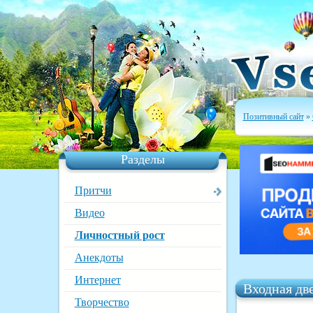
Позитивный сайт
»
Разделы
Притчи
Видео
Личностный рост
Анекдоты
Интернет
Входная дв
Творчество