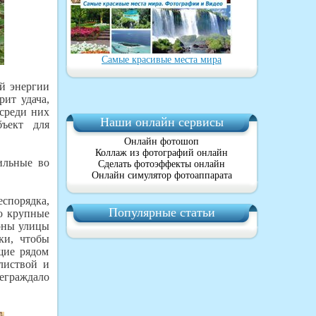
Самые красивые места мира
ой энергии
рит удача,
 среди них
Наши онлайн сервисы
ъект для
Онлайн фотошоп
Коллаж из фотографий онлайн
ильные во
Сделать фотоэффекты онлайн
Онлайн симулятор фотоаппарата
спорядка,
Популярные статьи
бо крупные
роны улицы
ки, чтобы
щие рядом
листвой и
реграждало