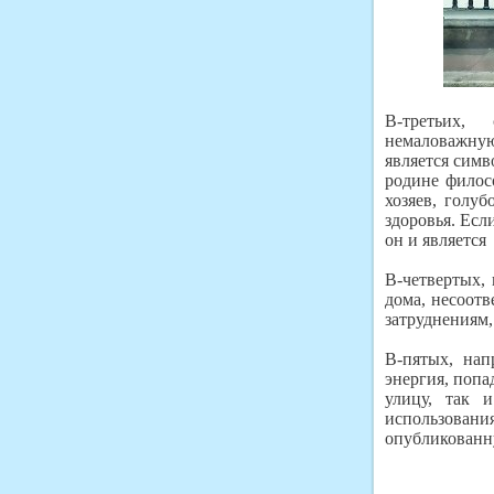
В-третьих, 
немаловажную 
является симв
родине филос
хозяев, голу
здоровья. Есл
он и являетс
В-четвертых,
дома, несоот
затруднениям
В-пятых, нап
энергия, попа
улицу, так
использован
опубликованн