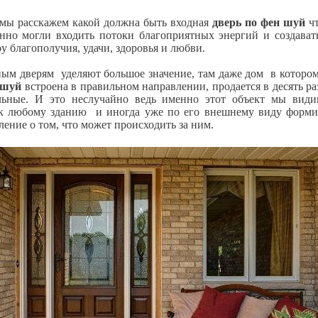
е мы расскажем какой должна быть входная
дверь по фен шуй
чт
енно могли входить потоки благоприятных энергий и создават
у благополучия, удачи, здоровья и любви.
ным дверям уделяют большое значение, там даже дом в котор
 шуй
встроена в правильном направлении, продается в десять ра
льные. И это неслучайно ведь именно этот объект мы вид
к любому зданию и иногда уже по его внешнему виду форми
ление о том, что может происходить за ним.