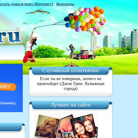
отать деньги через Интернет?
|
Контакты
Случайный позитивчик
Если ты не поверишь, ничего не
произойдет (Джон Грин. Бумажные
города)
Лучшее на сайте