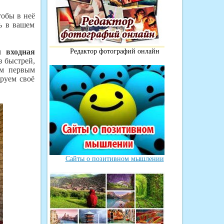
обы в неё
ь в вашем
ом
входная
Редактор фотографий онлайн
з быстрей,
им первым
руем своё
Сайты о позитивном мышлении