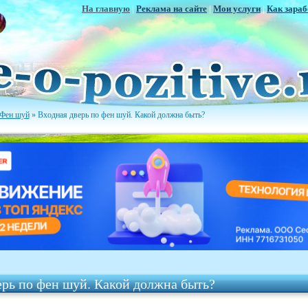
На главную
|
Реклама на сайте
|
Мои услуги
|
Как зараб
Фен шуй
» Входная дверь по фен шуй. Какой должна быть?
ерь по фен шуй. Какой должна быть?