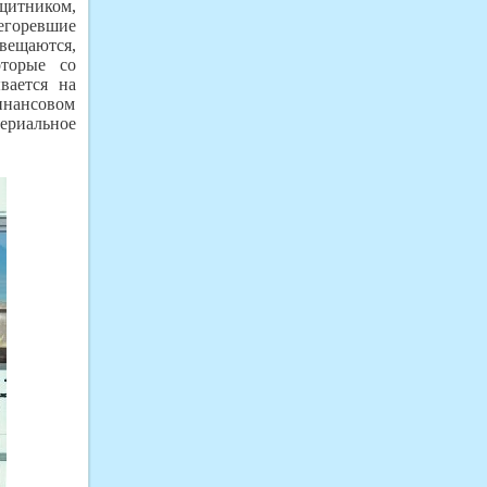
ащитником,
егоревшие
свещаются,
торые со
вается на
инансовом
териальное