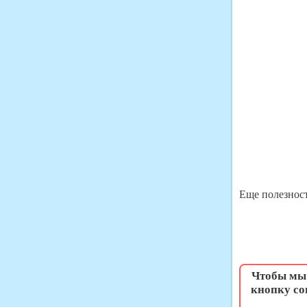
Еще полезност
Чтобы мы 
кнопку со