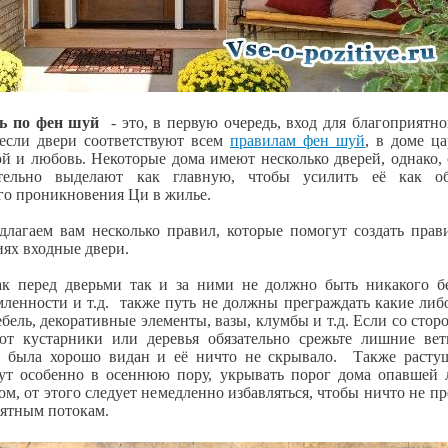
рь по фен шуй
- это, в первую очередь, вход для благоприятн
если двери соответствуют всем
правилам фен шуй
, в доме ца
ой и любовь. Некоторые дома имеют несколько дверей, однако,
ельно выделают как главную, чтобы усилить её как об
го проникновения Ци в жилье.
лагаем вам несколько правил, которые помогут создать прав
ях входные двери.
ак перед дверьми так и за ними не должно быть никакого бе
мленности и т.д. также путь не должны преграждать какие ли
бель, декоративные элементы, вазы, клумбы и т.д. Если со сто
ют кустарники или деревья обязательно срежьте лишние вет
ь была хорошо видан и её ничто не скрывало. Также расту
гут особенно в осеннюю пору, укрывать порог дома опавшей 
м, от этого следует немедленно избавляться, чтобы ничто не п
иятным потокам.