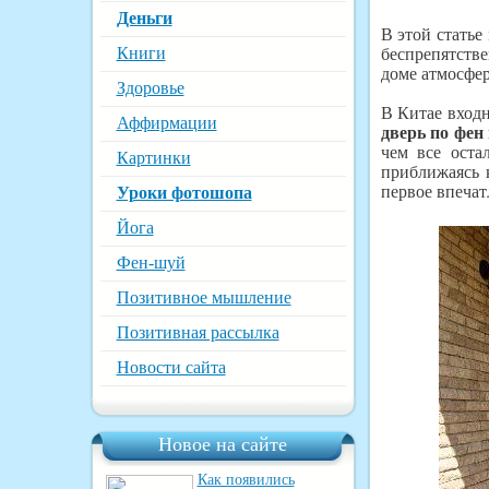
Деньги
В этой стать
Книги
беспрепятств
доме атмосфер
Здоровье
В Китае вход
Аффирмации
дверь по фен
чем все оста
Картинки
приближаясь 
первое впечат
Уроки фотошопа
Йога
Фен-шуй
Позитивное мышление
Позитивная рассылка
Новости сайта
Новое на сайте
Как появились