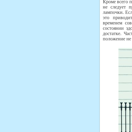
Кроме всего п
не следует п
лампочки. Есл
это приводи
временем сов
состоянии зд
достатке. Ча
положение не 