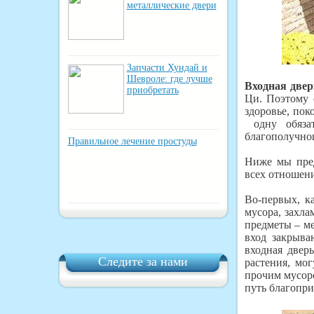
металлические двери
Запчасти Хундай и
Шевроле: где лучше
Входная две
приобретать
Ци. Поэтому 
здоровье, пок
одну обязат
благополучно
Правильное лечение простуды
Ниже мы пред
всех отношени
Во-первых, к
мусора, захла
предметы – ме
вход закрыва
входная двер
Следите за нами
растения, мо
прочим мусоро
путь благопр