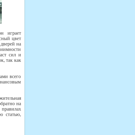
он играет
асный цвет
 дверей на
риимности
аст сил и
к, так как
рами всего
финансовым
жительная
обратно на
правилах
ю статью,