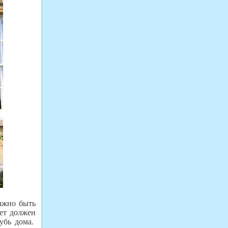
лжно быть
вет должен
лубь дома.