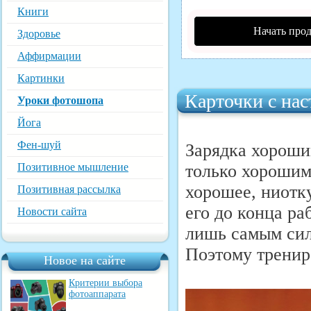
Книги
Начать про
Здоровье
Аффирмации
Картинки
Карточки с на
Уроки фотошопа
Йога
Фен-шуй
Зарядка хорошим
Позитивное мышление
только хорошим 
хорошее, ниотку
Позитивная рассылка
его до конца ра
Новости сайта
лишь самым сил
Поэтому тренир
Новое на сайте
Критерии выбора
фотоаппарата