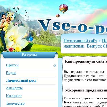
Позитивный сайт
»
По
надписями. Выпуск 6
Разделы
Как продвинуть сайт 
Притчи
Вы создали или только план
Видео
Продвижение сайта – это н
на увеличение его посещае
Личностный рост
Анекдоты
Ускорение продвижен
Интернет
Если вам трудно попасть н
Буст
, она ускоряет продви
Творчество
течение первых 7 дней. Есл