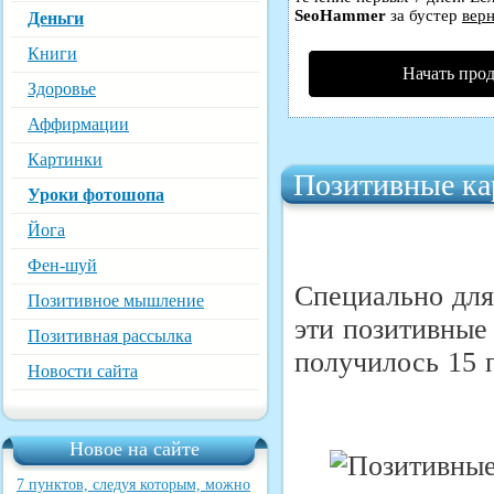
SeoHammer
за бустер
верн
Деньги
Книги
Начать про
Здоровье
Аффирмации
Картинки
Позитивные ка
Уроки фотошопа
Йога
Фен-шуй
Специально для
Позитивное мышление
эти позитивные
Позитивная рассылка
получилось 15 
Новости сайта
Новое на сайте
7 пунктов, следуя которым, можно