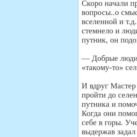
Скоро начали п
вопросы..о смы
вселенной и т.д
стемнело и люд
путник, он под
— Добрые люди,
«такому-то» с
И вдруг Мастер 
пройти до селе
путника и помо
Когда они помог
себе в горы. Уч
выдержав задал