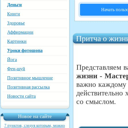
Деньги
Начать польз
Книги
Здоровье
Аффирмации
Притча о жизни
Картинки
Уроки фотошопа
Йога
Представляем 
Фен-шуй
жизни -
Масте
Позитивное мышление
важно каждому и
Позитивная рассылка
действительно 
Новости сайта
со смыслом.
Новое на сайте
7 пунктов, следуя которым, можно