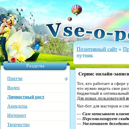
Позитивный сайт
»
Пр
путник
Разделы
Сервис онлайн-записи
Притчи
Тот, кто работает в сфере 
Видео
что нужно видеть свое рас
бюджетный и оптимальный
Личностный рост
Для новых пользователей
п
Анекдоты
Чат-бот для мастеров и сп
—
Сам записывает клиент
Интернет
—
Персонализирует скидк
—
Увеличивает доходимо
Творчество